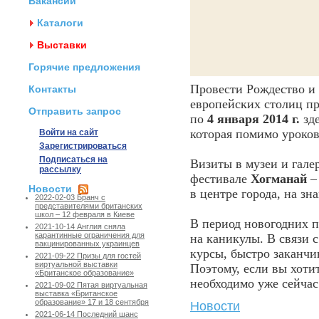
Вакансии
Каталоги
Выставки
Горячие предложения
Провести Рождество и 
Контакты
европейских столиц п
Отправить запрос
по
4 января 2014 г.
зде
которая помимо уроков
Войти на сайт
Зарегистрироваться
Подписаться на
Визиты в музеи и гале
рассылку
фестивале
Хогманай
– 
Новости
в центре города, на з
2022-02-03 Бранч с
представителями британских
школ – 12 февраля в Киеве
В период новогодних 
2021-10-14 Англия сняла
карантинные ограничения для
на каникулы. В связи 
вакцинированных украинцев
курсы, быстро заканчив
2021-09-22 Призы для гостей
виртуальной выставки
Поэтому, если вы хоти
«Британское образование»
необходимо уже сейчас
2021-09-02 Пятая виртуальная
выставка «Британское
образование» 17 и 18 сентября
Новости
2021-06-14 Последний шанс