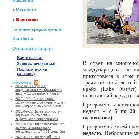
Вакансии
Каталоги
Выставки
Горячие предложения
Контакты
Отправить запрос
Войти на сайт
В ответ на многочис
Зарегистрироваться
международная
летн
Подписаться на
рассылку
приготовила в этом 
традиционной летней
Новости
2022-02-03 Бранч с
край» (Lake Distric
представителями британских
школ – 12 февраля в Киеве
позитивный заряд на в
2021-10-14 Англия сняла
карантинные ограничения для
Программа, участник
вакцинированных украинцев
недели –
с 5 по 20 
2021-09-22 Призы для гостей
виртуальной выставки
включено»)
.
«Британское образование»
2021-09-02 Пятая виртуальная
Программа летней шко
выставка «Британское
образование» 17 и 18 сентября
неделю
. Небольшие м
2021-06-14 Последний шанс