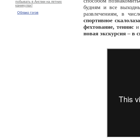
способом познакомить
побывать в Англии на летних
каникулах!
будням и все выходн
развлечениям, в чис
Облако тэгов
спортивное скалолаза
фехтование, теннис
и
новая экскурсия – в 