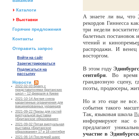
Вакансии
Каталоги
А знаете ли вы, что
Выставки
рекордов Гиннесса ка
три недели восхитите
Горячие предложения
балетных постановок 
Контакты
чтений и кинопремье
Отправить запрос
распродажи. И венец
восторгом.
Войти на сайт
Зарегистрироваться
В этом году
Эдинбург
Подписаться на
рассылку
сентября
. Во время
грандиозную сцену, г
Новости
2022-02-03 Бранч с
поэты, продюсеры, жи
представителями британских
школ – 12 февраля в Киеве
2021-10-14 Англия сняла
Но и это еще не все
карантинные ограничения для
вакцинированных украинцев
события такого масшт
2021-09-22 Призы для гостей
Так, языковая школа
Ba
виртуальной выставки
«Британское образование»
информируют нас о 
2021-09-02 Пятая виртуальная
предлагают уникаль
выставка «Британское
образование» 17 и 18 сентября
участие в Эдинбургс
2021-06-14 Последний шанс