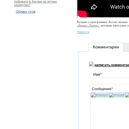
побывать в Англии на летних
каникулах!
Облако тэгов
Больше о программах Accent можно 
«Бизнес-Линка»
, которые ежегодно 
Новости
Комментарии
написать коммента
Имя*:
Сообщение*