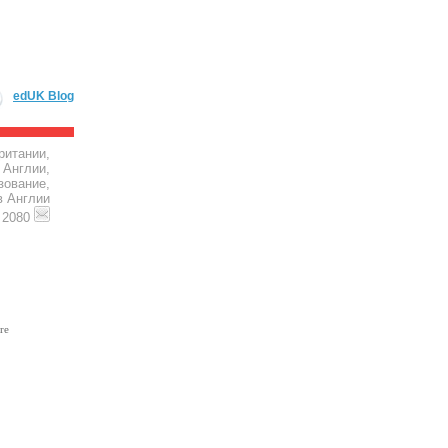
edUK Blog
ритании,
 Англии,
зование,
в Англии
4 2080