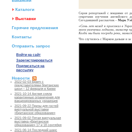
Вакансии
Каталоги
Серия репортажей с лекциями от д
секретами изучения английского 
Выставки
Сегодняшний рассказчик –
Марк Уэй
«Семь лет назад я приезжал в Укра
Горячие предложения
моем увлечении лодками, министр при
Когда мы были посреди реки, минис
Контакты
Что случилось с Марком дальше и за 
Отправить запрос
Войти на сайт
Зарегистрироваться
Подписаться на
рассылку
Новости
2022-02-03 Бранч с
представителями британских
школ – 12 февраля в Киеве
2021-10-14 Англия сняла
карантинные ограничения для
вакцинированных украинцев
2021-09-22 Призы для гостей
виртуальной выставки
«Британское образование»
2021-09-02 Пятая виртуальная
выставка «Британское
образование» 17 и 18 сентября
2021-06-14 Последний шанс