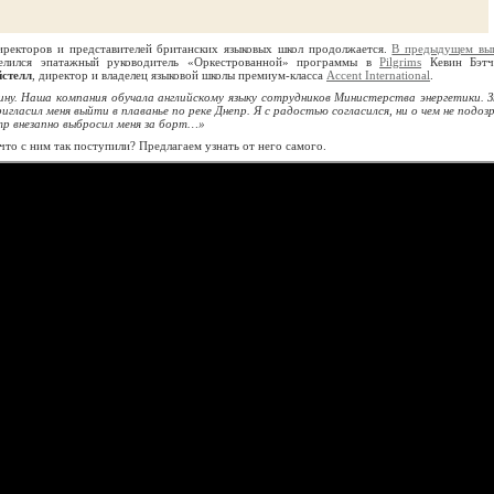
иректоров и представителей британских языковых школ продолжается.
В предыдущем вы
делился эпатажный руководитель «Оркестрованной» программы в
Pilgrims
Кевин Бэтч
стелл
, директор и владелец языковой школы премиум-класса
Accent International
.
ину. Наша компания обучала английскому языку сотрудников Министерства энергетики. З
гласил меня выйти в плаванье по реке Днепр. Я с радостью согласился, ни о чем не подозр
тр внезапно выбросил меня за борт…»
что с ним так поступили? Предлагаем узнать от него самого.