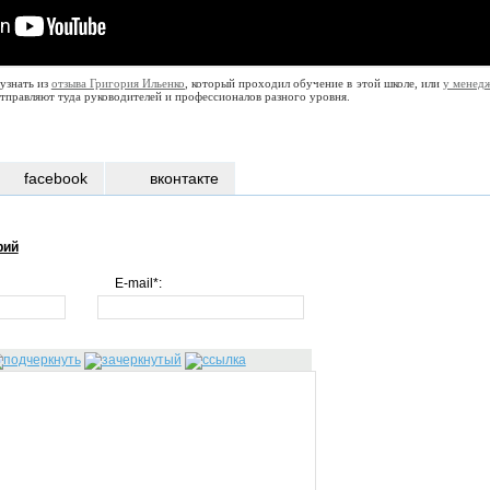
узнать из
отзыва Григория Ильенко
, который проходил обучение в этой школе, или
у менед
отправляют туда руководителей и профессионалов разного уровня.
facebook
вконтакте
рий
E-mail*: