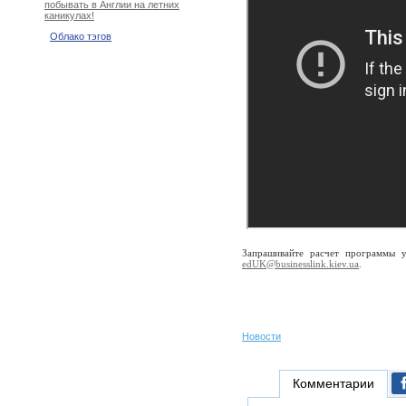
побывать в Англии на летних
каникулах!
Облако тэгов
Запрашивайте расчет программы 
edUK@businesslink.kiev.ua
.
Новости
Комментарии