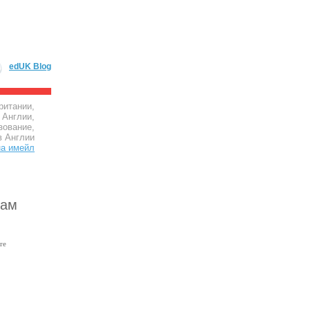
edUK Blog
ритании,
 Англии,
зование,
в Англии
рам