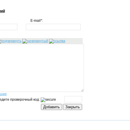
рий
E-mail*:
ация
едите проверочный код: