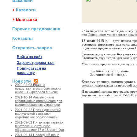
Вакансии
Каталоги
Выставки
Горячие предложения
«Кто не успел, тот опоздал» – эту
при
Лондонском университете искус
Контакты
12 июля 2015 г.
– дата начала п
всемирно известного
колледжа диз
Отправить запрос
родителям предоставляется
скидка 
Стоимость двух недель
без учета ск
Войти на сайт
Стоимость двух недель для
ваших
де
Зарегистрироваться
Участникам предлагается два курса 
Подписаться на
«Английский + дизайн»,
рассылку
«Английский + мода».
Новости
Каждому ученику, помимо
уроков 
2022-02-03 Бранч с
сможет похвастаться на итоговой выс
представителями британских
И последний штрих: программа про
школ – 12 февраля в Киеве
еще не закрыла набор на 2015/2016 
2021-10-14 Англия сняла
карантинные ограничения для
вакцинированных украинцев
2021-09-22 Призы для гостей
виртуальной выставки
«Британское образование»
2021-09-02 Пятая виртуальная
выставка «Британское
образование» 17 и 18 сентября
2021-06-14 Последний шанс