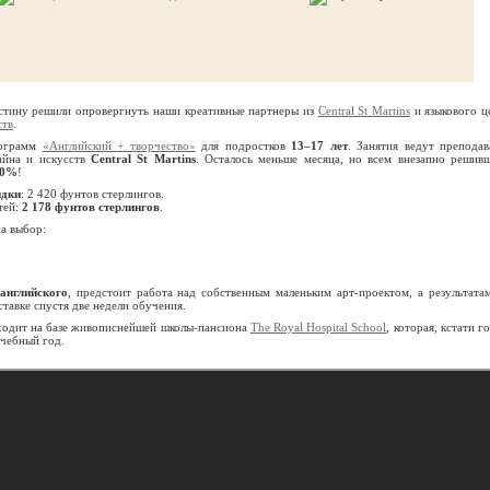
 истину решили опровергнуть наши креативные партнеры из
Central St Martins
и языкового ц
ств
.
рограмм
«Английский + творчество»
для подростков
13–17 лет
. Занятия ведут преподав
айна и искусств
Central St Martins
. Осталось меньше месяца, но всем внезапно решив
10%
!
идки
: 2 420 фунтов стерлингов.
тей:
2 178 фунтов стерлингов
.
на выбор:
английского
, предстоит работа над собственным маленьким арт-проектом, а результата
тавке спустя две недели обучения.
ходит на базе живописнейшей школы-пансиона
The Royal Hospital School
, которая, кстати г
учебный год.