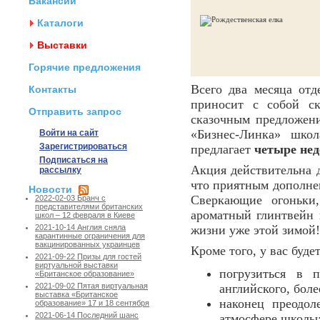
Вакансии
Каталоги
Выставки
Горячие предложения
Всего два месяца отд
Контакты
приносит с собой с
Отправить запрос
сказочным предложен
«Бизнес-Линка» школ
Войти на сайт
Зарегистрироваться
предлагает
четыре нед
Подписаться на
Акция действительна 
рассылку
что приятным дополне
Новости
Сверкающие огоньки,
2022-02-03 Бранч с
представителями британских
ароматный глинтвейн 
школ – 12 февраля в Киеве
жизни уже этой зимой!
2021-10-14 Англия сняла
карантинные ограничения для
вакцинированных украинцев
Кроме того, у вас буде
2021-09-22 Призы для гостей
виртуальной выставки
погрузиться в 
«Британское образование»
английского, бол
2021-09-02 Пятая виртуальная
выставка «Британское
наконец преодол
образование» 17 и 18 сентября
2021-06-14 Последний шанс
атмосфере школы