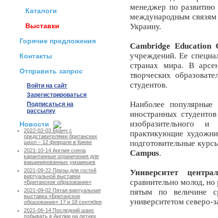
менеджер по развити
Каталоги
международным связям
Выставки
Украину.
Горячие предложения
Cambridge Education 
учреждений. Ее специа
Контакты
странах мира. В арсе
Отправить запрос
творческих образовате
студентов.
Войти на сайт
Зарегистрироваться
Наиболее популярные
Подписаться на
рассылку
иностранных студенто
изобразительного и 
Новости
2022-02-03 Бранч с
практикующие художник
представителями британских
подготовительные курсы
школ – 12 февраля в Киеве
2021-10-14 Англия сняла
Campus
.
карантинные ограничения для
вакцинированных украинцев
2021-09-22 Призы для гостей
Университет центра
виртуальной выставки
сравнительно молод, но
«Британское образование»
пятым по величине с
2021-09-02 Пятая виртуальная
выставка «Британское
университетом северо-з
образование» 17 и 18 сентября
2021-06-14 Последний шанс
побывать в Англии на летних