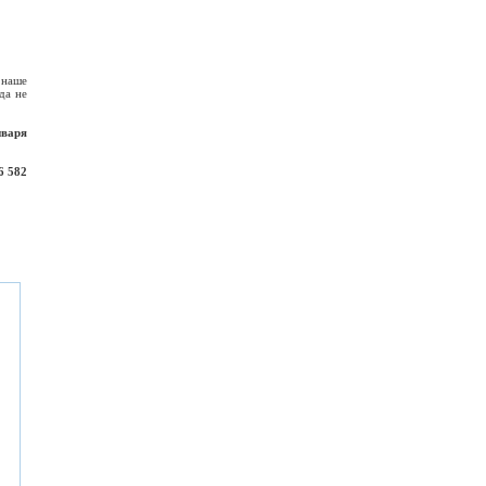
 наше
да не
нваря
6 582