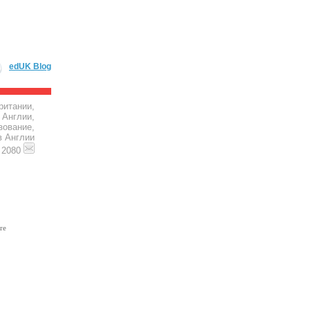
edUK Blog
ритании,
 Англии,
зование,
в Англии
4 2080