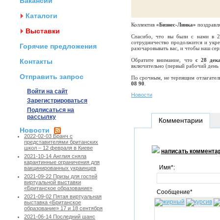
Вакансии
Каталоги
Коллектив
«Бизнес-Линка»
поздравля
Выставки
Спасибо, что вы были с нами в 2
сотрудничество продолжится и укре
Горячие предложения
разочаровывать вас, и чтобы наш се
Обратите внимание, что
с 28 дек
Контакты
включительно (первый рабочий день –
Отправить запрос
По срочным, не терпящим отлагатель
08 90
.
Войти на сайт
Новости
Зарегистрироваться
Подписаться на
рассылку
Комментарии
Новости
2022-02-03 Бранч с
представителями британских
школ – 12 февраля в Киеве
написать коммента
2021-10-14 Англия сняла
карантинные ограничения для
Имя*:
вакцинированных украинцев
2021-09-22 Призы для гостей
виртуальной выставки
«Британское образование»
Сообщение*
2021-09-02 Пятая виртуальная
выставка «Британское
образование» 17 и 18 сентября
2021-06-14 Последний шанс