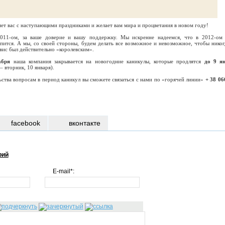
ет вас с наступающими праздниками и желает вам мира и процветания в новом году!
011-ом, за ваше доверие и вашу поддержку. Мы искренне надеемся, что в 2012-ом
пится. А мы, со своей стороны, будем делать все возможное и невозможное, чтобы никог
рвис был действительно «королевским».
абря
наша компания закрывается на новогодние каникулы, которые продлятся
до 9 я
 вторник, 10 января).
ства вопросам в период каникул вы сможете связаться с нами по «горячей линии»
+ 38 06
facebook
вконтакте
рий
E-mail*: