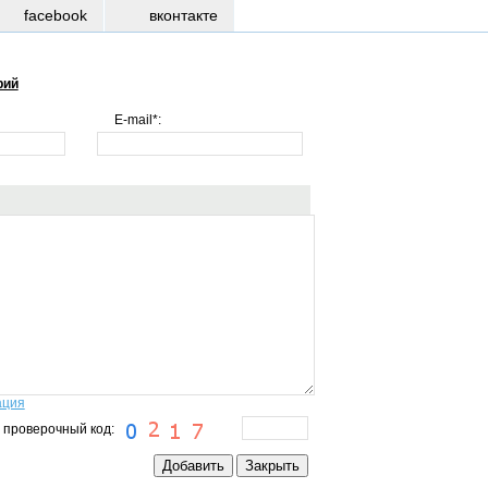
facebook
вконтакте
рий
E-mail*:
ация
 проверочный код: