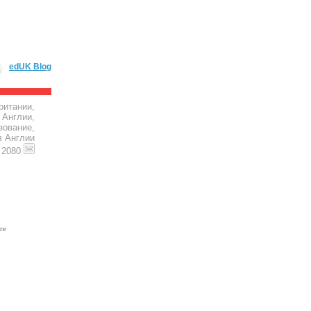
edUK Blog
ритании,
 Англии,
зование,
в Англии
4 2080