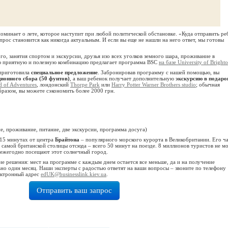
поминает о лете, которое наступит при любой политической обстановке. «Куда отправить ре
опрос становится как никогда актуальным. И если вы еще не нашли на него ответ, мы готовы
о, занятия спортом и экскурсии, друзья изо всех уголков земного шара, проживание в
ую приятную и полезную комбинацию предлагает программа BSC
на базе University of Bright
 приготовила
специальное предложение
. Забронировав программу с нашей помощью, вы
ционного сбора (50 фунтов)
, а ваш ребенок получает дополнительную
экскурсию в подаро
d of Adventures
, лондонский
Thorpe Park
или
Harry Potter Warner Brothers studio
; обычная
бразом, вы можете сэкономить более 2000 грн.
е, проживание, питание, две экскурсии, программа досуга)
15 минутах от центра
Брайтона
– популярного морского курорта в Великобритании. Его ч
о самой британской столицы отсюда – всего 50 минут на поезде. 8 миллионов туристов не м
 ежегодно посещают этот солнечный город.
ие решения: мест на программе с каждым днем остается все меньше, да и на получение
но один месяц. Наши эксперты с радостью ответят на ваши вопросы – звоните по телефону
ектронный адрес
edUK@businesslink.kiev.ua
.
Отправить ваш запрос