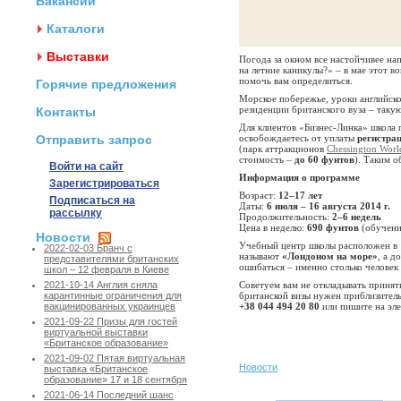
Вакансии
Каталоги
Выставки
Погода за окном все настойчивее на
на летние каникулы?» – в мае этот в
помочь вам определиться.
Горячие предложения
Морское побережье, уроки английског
резиденции британского вуза – так
Контакты
Для клиентов «Бизнес-Линка» школа
Отправить запрос
освобождаетесь от уплаты
регистра
(парк аттракционов
Chessington Worl
стоимость –
до 60 фунтов
). Таким о
Войти на сайт
Информация о программе
Зарегистрироваться
Возраст:
12–17 лет
Подписаться на
Даты:
6 июля – 16 августа 2014 г.
рассылку
Продолжительность:
2–6 недель
Цена в неделю:
690 фунтов
(обучени
Новости
Учебный центр школы расположен в 
2022-02-03 Бранч с
называют
«Лондоном на море»
, а д
представителями британских
ошибаться – именно столько человек
школ – 12 февраля в Киеве
Советуем вам не откладывать принят
2021-10-14 Англия сняла
британской визы нужен приблизитель
карантинные ограничения для
+38 044 494 20 80
или пишите на эл
вакцинированных украинцев
2021-09-22 Призы для гостей
виртуальной выставки
«Британское образование»
2021-09-02 Пятая виртуальная
Новости
выставка «Британское
образование» 17 и 18 сентября
2021-06-14 Последний шанс