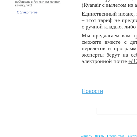
побывать в Англии на летних
(Ryanair с вылетом из 
каникулах!
Облако тэгов
Единственный нюанс, 
– этот тариф не предп
с ручной кладью, либо
Мы предлагаем вам п
сможете вместе с де
перелетов и програм
эксперты берут на с
электронной почте
edU
Новости
Бизнесу
Детям
Студентам
Выста