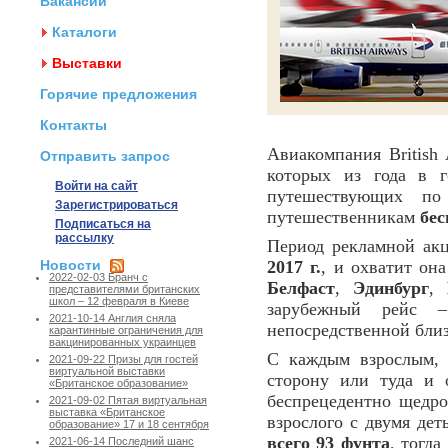
Вакансии
Каталоги
Выставки
Горячие предложения
Контакты
Авиакомпания British
Отправить запрос
которых из года в г
Войти на сайт
путешествующих по
Зарегистрироваться
путешественникам
бес
Подписаться на
рассылку
Период рекламной а
Новости
2017 г.
, и охватит он
2022-02-03 Бранч с
Белфаст
,
Эдинбург
,
представителями британских
школ – 12 февраля в Киеве
зарубежный рейс 
2021-10-14 Англия сняла
непосредственной близ
карантинные ограничения для
вакцинированных украинцев
С каждым взрослым, 
2021-09-22 Призы для гостей
виртуальной выставки
сторону или туда и 
«Британское образование»
беспрецедентно щедрое
2021-09-02 Пятая виртуальная
выставка «Британское
взрослого с двумя дет
образование» 17 и 18 сентября
всего 93 фунта
, тогд
2021-06-14 Последний шанс