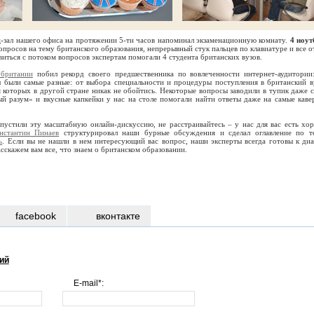
ц-зал нашего офиса на протяжении 5-ти часов напоминал экзаменационную комнату.
4 ноут
вопросов на тему британского образования, непрерывный стук пальцев по клавиатуре и все о
виться с потоком вопросов экспертам помогали 4 студента британских вузов.
обритании
побил рекорд своего предшественника по вовлеченности интернет-аудитории
 были самые разные: от выбора специальности и процедуры поступления в британский в
 которых в другой стране никак не обойтись. Некоторые вопросы заводили в тупик даже 
ый разум» и вкусные капкейки у нас на столе помогали найти ответы даже на самые каве
пустили эту масштабную онлайн-дискуссию, не расстраивайтесь – у нас для вас есть хо
нстантин Пинаев
структурировал наши бурные обсуждения и сделал оглавление по т
ь
. Если вы не нашли в нем интересующий вас вопрос, наши эксперты всегда готовы к диа
асскажем вам все, что знаем о британском образовании.
facebook
вконтакте
ий
E-mail*: