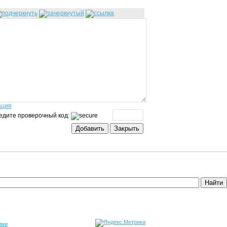
ация
едите проверочный код:
вки