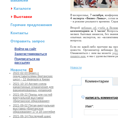
Вакансии
Каталоги
В воскресенье,
7 октября
, конферен
Выставки
4 эксперта «Бизнес-Линка»
, сотни 
− в режиме реального времени. Спра
Горячие предложения
Второй
вебинар об учебе в Велик
комментариев за 5 часов
! Вопросы
Контакты
мелких бытовых нюансов, без знания
опытных экспертов, но «коллективн
вопросы.
Отправить запрос
Если по какой-либо причине вы про
Войти на сайт
новости. Организатор вебинара
Ко
Ознакомиться с ним вы можете
здес
Зарегистрироваться
пишите нам
, и мы с удовольствием р
Подписаться на
рассылку
Новости
Новости
2022-02-03 Бранч с
представителями британских
школ – 12 февраля в Киеве
Комментарии
2021-10-14 Англия сняла
карантинные ограничения для
вакцинированных украинцев
2021-09-22 Призы для гостей
написать комментар
виртуальной выставки
«Британское образование»
2021-09-02 Пятая виртуальная
Имя*:
выставка «Британское
образование» 17 и 18 сентября
2021-06-14 Последний шанс