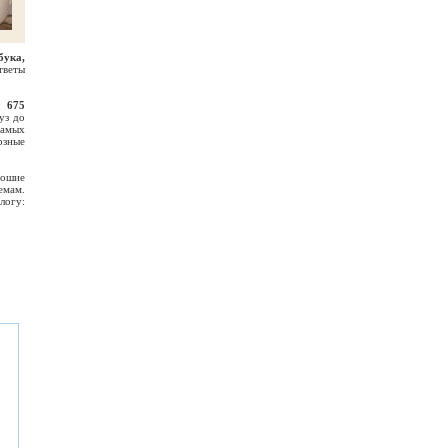
бука,
тветы
:
675
уз до
самых
рзные
рошие
емам.
логу: