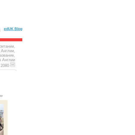
edUK Blog
ритании,
 Англии,
зование,
в Англии
4 2080