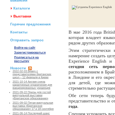
Вакансии
Каталоги
Выставки
Горячие предложения
В мае 2016 года Briti
Контакты
которая владеет языко
Отправить запрос
рядом других образова
Войти на сайт
Этим стратегически 
Зарегистрироваться
намерение создать це
Подписаться на
Experience English и
рассылку
сегодня сеть перв
Новости
расположением в Брайт
2022-02-03 Бранч с
представителями британских
в Лондоне и его окрес
школ – 12 февраля в Киеве
для детей, где мож
2021-10-14 Англия сняла
карантинные ограничения для
стремительно растущее
вакцинированных украинцев
2021-09-22 Призы для гостей
Обе сети теперь буд
виртуальной выставки
«Британское образование»
представительство и о
2021-09-02 Пятая виртуальная
года
.
выставка «Британское
образование» 17 и 18 сентября
Спешим успокоить все
2021-06-14 Последний шанс