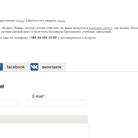
 прочитать
здесь
, а фотоотчет увидеть
здесь
.
 «Бизнес-Линка» всегда готова ответить на ваши вопросы в
киевском офисе
, где можно бесп
е уровня английского и получить брошюры британских учебных заведений.
ить нам по телефону
+380 44 494 20 80
и договориться о встрече.
facebook
вконтакте
ий
E-mail*: