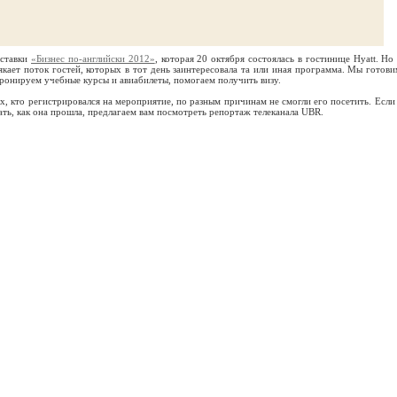
ыставки
«Бизнес по-английски 2012»
, которая 20 октября состоялась в гостинице Hyatt. Но 
якает поток гостей, которых в тот день заинтересовала та или иная программа. Мы готови
онируем учебные курсы и авиабилеты, помогаем получить визу.
х, кто регистрировался на мероприятие, по разным причинам не смогли его посетить. Если 
нать, как она прошла, предлагаем вам посмотреть репортаж телеканала UBR.