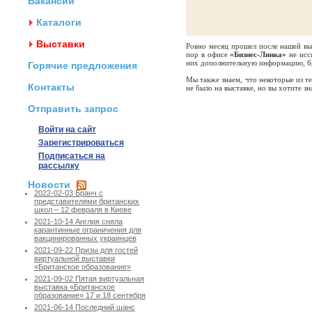
Вакансии
Каталоги
Выставки
Ровно месяц прошел после нашей в
пор в офисе
«Бизнес-Линка»
не исс
них дополнительную информацию, бр
Горячие предложения
Мы также знаем, что некоторые из те
Контакты
не было на выставке, но вы хотите з
Отправить запрос
Войти на сайт
Зарегистрироваться
Подписаться на
рассылку
Новости
2022-02-03 Бранч с
представителями британских
школ – 12 февраля в Киеве
2021-10-14 Англия сняла
карантинные ограничения для
вакцинированных украинцев
2021-09-22 Призы для гостей
виртуальной выставки
«Британское образование»
2021-09-02 Пятая виртуальная
выставка «Британское
образование» 17 и 18 сентября
2021-06-14 Последний шанс