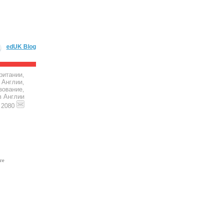
edUK Blog
ритании,
 Англии,
зование,
в Англии
4 2080