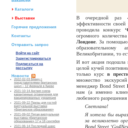
Вакансии
Каталоги
В очередной раз
Выставки
эффективности своей
Горячие предложения
проводила конкурс
‘
огромного количеств
Контакты
Лондоне
. За помощью
Отправить запрос
образовательному 
Великобритании, то ес
Войти на сайт
Зарегистрироваться
И вот акция подошла 
Подписаться на
целой кучей позитивны
рассылку
только курс
в прест
Новости
множество экскурси
2022-02-03 Бранч с
представителями британских
менеджер Bond Street
школ – 12 февраля в Киеве
нам (а именно клие
2021-10-14 Англия сняла
карантинные ограничения для
любезного разрешения
вакцинированных украинцев
2021-09-22 Призы для гостей
Светлана!
виртуальной выставки
«Британское образование»
Я хотела бы выра
2021-09-02 Пятая виртуальная
выставка «Британское
за великолепно ор
образование» 17 и 18 сентября
Bond Street ‘Go4Ne
2021-06-14 Последний шанс