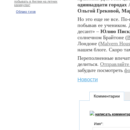
побывать в Англии на летних
одиннадцати городах
А
каникулах!
Ольгой Грековой,
Ма
Облако тэгов
Но это еще не все. По
побывав ее учеником.
десант» –
Юлию Писк
солнечном Брайтоне (
B
Лондоне (
Malvern Hou
нашем блоге. Скоро та
Переполненные впечат
делиться.
Отправляйте
забудьте посмотреть
фо
Новости
Комментарии
написать коммента
Имя*: