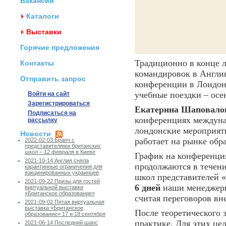
Вакансии
Каталоги
Выставки
Горячие предложения
Традиционно в конце л
Контакты
командировок в Англию
Отправить запрос
конференции в Лондоне
учебные поездки – осен
Войти на сайт
Зарегистрироваться
Екатерина Шаповало
Подписаться на
конференциях междуна
рассылку
лондонские мероприяти
Новости
работает на рынке обр
2022-02-03 Бранч с
представителями британских
школ – 12 февраля в Киеве
График на конференци
2021-10-14 Англия сняла
продолжаются в течени
карантинные ограничения для
вакцинированных украинцев
школ представителей «
2021-09-22 Призы для гостей
6 дней
наши менеджер
виртуальной выставки
«Британское образование»
считая переговоров в
2021-09-02 Пятая виртуальная
выставка «Британское
После теоретического 
образование» 17 и 18 сентября
практике. Для этих це
2021-06-14 Последний шанс