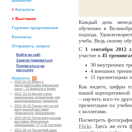
Вакансии
Каталоги
Выставки
Каждый день менед
Горячие предложения
обучению в Великобр
подхода. Удовлетвори
Контакты
учеба. Ведь своему об
Отправить запрос
С
1 сентября 2012 
участие в
45 тренинга
Войти на сайт
Зарегистрироваться
30 внутренних тр
Подписаться на
рассылку
4 внешних тренин
11 презентациях 
Новости
2022-02-03 Бранч с
представителями британских
Как видите, цифры го
школ – 12 февраля в Киеве
нашей корпоративной 
2021-10-14 Англия сняла
карантинные ограничения для
– научить кого-то дру
вакцинированных украинцев
презентации по учебн
2021-09-22 Призы для гостей
виртуальной выставки
с коллегами.
«Британское образование»
2021-09-02 Пятая виртуальная
Посмотреть фотограф
выставка «Британское
Flickr
. Здесь же есть
образование» 17 и 18 сентября
2021-06-14 Последний шанс