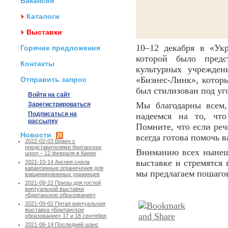
Вакансии
Каталоги
Выставки
10–12 декабря в «У
Горячие предложения
которой было предс
Контакты
культурных учрежден
«Бизнес-Линк», которы
Отправить запрос
был стилизован под уг
Войти на сайт
Мы благодарны всем,
Зарегистрироваться
Подписаться на
надеемся на то, что
рассылку
Помните, что если реч
Новости
всегда готова помочь 
2022-02-03 Бранч с
представителями британских
Вниманию всех нынешн
школ – 12 февраля в Киеве
выставке и стремятся
2021-10-14 Англия сняла
карантинные ограничения для
мы предлагаем пошаго
вакцинированных украинцев
2021-09-22 Призы для гостей
виртуальной выставки
«Британское образование»
2021-09-02 Пятая виртуальная
выставка «Британское
образование» 17 и 18 сентября
2021-06-14 Последний шанс