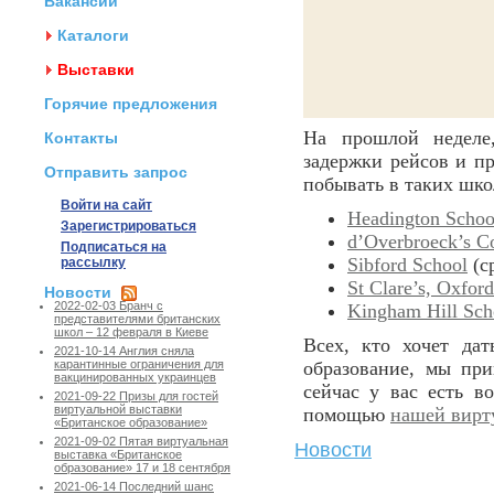
Вакансии
Каталоги
Выставки
Горячие предложения
На прошлой неделе,
Контакты
задержки рейсов и пр
Отправить запрос
побывать в таких шко
Войти на сайт
Headington Schoo
Зарегистрироваться
d’Overbroeck’s C
Подписаться на
Sibford School
(с
рассылку
St Clare’s, Oxford
Новости
2022-02-03 Бранч с
Kingham Hill Sch
представителями британских
школ – 12 февраля в Киеве
Всех, кто хочет да
2021-10-14 Англия сняла
образование, мы пр
карантинные ограничения для
вакцинированных украинцев
сейчас у вас есть 
2021-09-22 Призы для гостей
виртуальной выставки
помощью
нашей вирт
«Британское образование»
2021-09-02 Пятая виртуальная
Новости
выставка «Британское
образование» 17 и 18 сентября
2021-06-14 Последний шанс