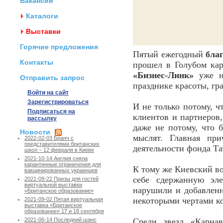
Вакансии
Каталоги
Выставки
Горячие предложения
Пятый ежегодный
бла
Контакты
прошел в Голубом кар
«Бизнес-Линк»
уже не
Отправить запрос
празднике красоты, гр
Войти на сайт
Зарегистрироваться
И не только потому, ч
Подписаться на
клиентов и партнеров,
рассылку
даже не потому, что 
Новости
мыслят. Главная при
2022-02-03 Бранч с
представителями британских
деятельности фонда Т
школ – 12 февраля в Киеве
2021-10-14 Англия сняла
карантинные ограничения для
К тому же Киевский во
вакцинированных украинцев
себе сдержанную эле
2021-09-22 Призы для гостей
виртуальной выставки
нарушили и добавленн
«Британское образование»
некоторыми чертами к
2021-09-02 Пятая виртуальная
выставка «Британское
образование» 17 и 18 сентября
Среди звезд «Карна
2021-06-14 Последний шанс