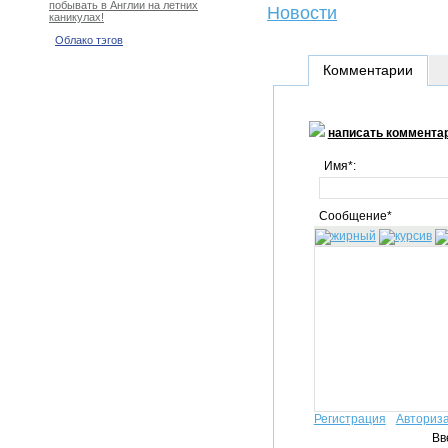
побывать в Англии на летних
Новости
каникулах!
Облако тэгов
Комментарии
написать коммента
Имя*:
Сообщение*
Регистрация
Авториз
Вв