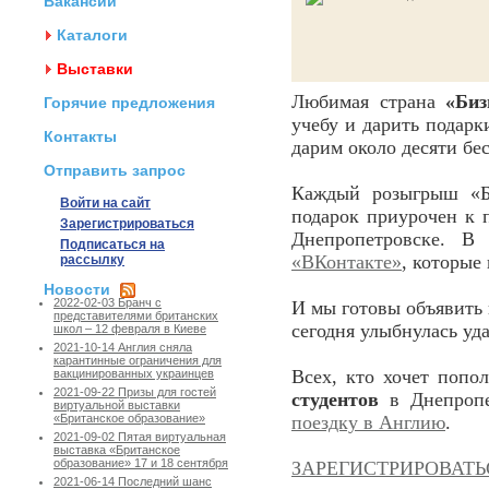
Вакансии
Каталоги
Выставки
Любимая страна
«Биз
Горячие предложения
учебу и дарить подарк
Контакты
дарим около десяти бе
Отправить запрос
Каждый розыгрыш «Би
Войти на сайт
подарок приурочен к
Зарегистрироваться
Днепропетровске. В 
Подписаться на
«ВКонтакте»
, которые
рассылку
Новости
2022-02-03 Бранч с
И мы готовы объявить
представителями британских
сегодня улыбнулась уда
школ – 12 февраля в Киеве
2021-10-14 Англия сняла
карантинные ограничения для
Всех, кто хочет попо
вакцинированных украинцев
2021-09-22 Призы для гостей
студентов
в Днепропе
виртуальной выставки
поездку в Англию
.
«Британское образование»
2021-09-02 Пятая виртуальная
выставка «Британское
образование» 17 и 18 сентября
ЗАРЕГИСТРИРОВАТЬ
2021-06-14 Последний шанс