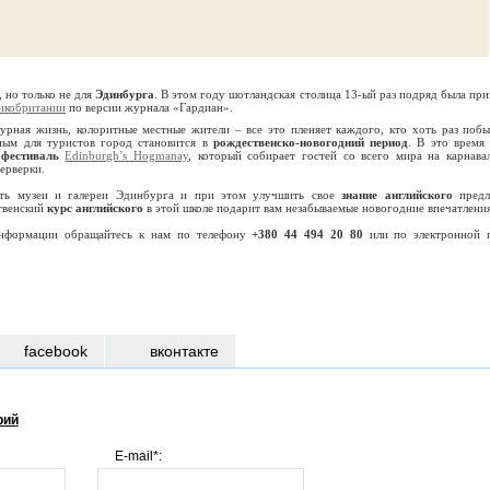
, но только не для
Эдинбурга
. В этом году шотландская столица 13-ый раз подряд была при
икобритании
по версии журнала «Гардиан».
урная жизнь, колоритные местные жители – все это пленяет каждого, кто хоть раз побы
ьным для туристов город становится в
рождественско-новогодний период
. В это время 
й
фестиваль
Edinburgh’s Hogmanay
, который собирает гостей со всего мира на карнава
ерверки.
тить музеи и галереи Эдинбурга и при этом улучшить свое
знание английского
предл
твенский
курс английского
в этой школе подарит вам незабываемые новогодние впечатления
информации обращайтесь к нам по телефону
+380 44 494 20 80
или по электронной 
facebook
вконтакте
рий
E-mail*: