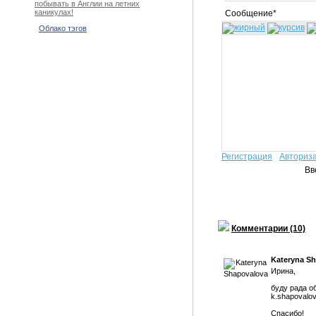
побывать в Англии на летних
каникулах!
Сообщение*
Облако тэгов
Регистрация
Авториз
Вв
Комментарии (10)
Kateryna S
Ирина,
буду рада о
k.shapovalov
Спасибо!