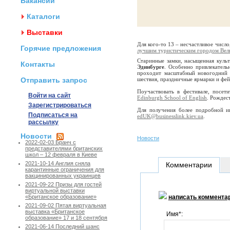
Вакансии
Каталоги
Выставки
Для кого-то 13 – несчастливое число
Горячие предложения
лучшим туристическим городом Вел
Старинные замки, насыщенная культ
Контакты
Эдинбурге
. Особенно привлекател
проходит масштабный новогодни
Отправить запрос
шествия, праздничные ярмарки и фей
Поучаствовать в фестивале, посе
Войти на сайт
Edinburgh School of English
. Рождес
Зарегистрироваться
Для получения более подробной 
Подписаться на
edUK@businesslink.kiev.ua
.
рассылку
Новости
Новости
2022-02-03 Бранч с
представителями британских
школ – 12 февраля в Киеве
2021-10-14 Англия сняла
Комментарии
карантинные ограничения для
вакцинированных украинцев
2021-09-22 Призы для гостей
виртуальной выставки
написать коммента
«Британское образование»
2021-09-02 Пятая виртуальная
выставка «Британское
Имя*:
образование» 17 и 18 сентября
2021-06-14 Последний шанс