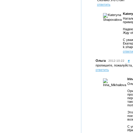
Сколько это стоит
ответить
Kater
Наталь
пример
Надеюс
Жду об
С ува
Екате
k.shap
ответи
Ольга
2012-10-22
#
пропишите, пожалуйста,
ответить
Iri
Оль
Ори
про
пер
так
пол
Это
пое
воз
С у
Ири