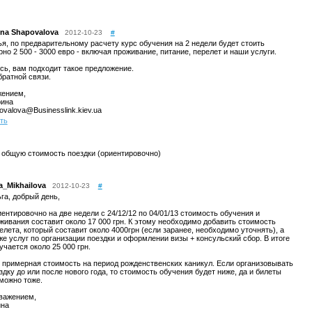
yna Shapovalova
2012-10-23
#
я, по предварительному расчету курс обучения на 2 недели будет стоить
но 2 500 - 3000 евро - включая проживание, питание, перелет и наши услуги.
ь, вам подходит такое предложение.
ратной связи.
жением,
рина
ovalova@Businesslink.kiev.ua
ть
 общую стоимость поездки (ориентировочно)
na_Mikhailova
2012-10-23
#
га, добрый день,
ентировочно на две недели с 24/12/12 по 04/01/13 стоимость обучения и
живания составит около 17 000 грн. К этому необходимо добавить стоимость
елета, который составит около 4000грн (если заранее, необходимо уточнять), а
же услуг по организации поездки и оформлении визы + консульский сбор. В итоге
учается около 25 000 грн.
 примерная стоимость на период рожденственских каникул. Если организовывать
здку до или после нового года, то стоимость обучения будет ниже, да и билеты
можно тоже.
важением,
на