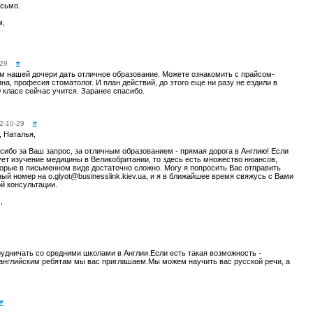
сьмо.
м,
29
#
м нашей дочери дать отличное образование. Можете ознакомить с прайсом-
на, професия стоматолог. И план действий, до этого еще ни разу не ездили в
0 класе сейчас учится. Заранее спасибо.
2-10-29
#
, Наталья,
ибо за Ваш запрос, за отличным образованием - прямая дорога в Англию! Если
ет изучение медицины в Великобритании, то здесь есть множество нюансов,
орые в письменном виде достаточно сложно. Могу я попросить Вас отправить
ый номер на o.glyot@businesslink.kiev.ua, и я в ближайшее время свяжусь с Вами
й консультации.
,
рудничать со средними школами в Англии.Если есть такая возможность -
 английским ребятам мы вас приглашаем.Мы можем научить вас русской речи, а
#