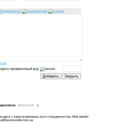
ация
едите проверочный код:
hapovalova
2012-10-25
#
бсудить с вами возможные пути сотрудничества. Мой имейл
a@businesslink.kiev.ua