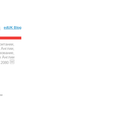
edUK Blog
ритании,
 Англии,
зование,
в Англии
4 2080