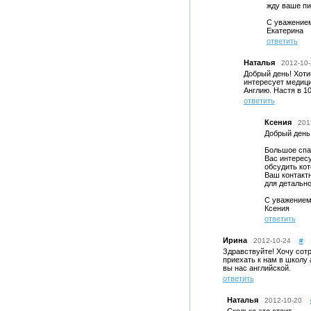
жду ваше пи
С уважение
Екатерина
ответить
Наталья
2012-10-
Добрый день! Хоти
интересует медици
Англию. Настя в 1
ответить
Ксения
201
Добрый день
Большое спас
Вас интересу
обсудить кот
Ваш контактн
для детально
С уважением
Ксения
ответить
Ирина
2012-10-24
#
Здравствуйте! Хочу сот
приехать к нам в школу
вы нас английской.
ответить
Наталья
2012-10-20