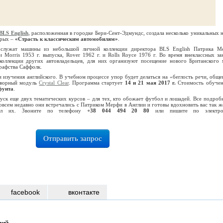
BLS English
, расположенная в городке Бери-Сент-Эдмундс, создала несколько уникальных 
орых –
«Страсть к классическим автомобилям»
.
послужат машины из небольшой личной коллекции директора BLS English Патрика М
 Morris 1953 г. выпуска, Rover 1962 г. и Rolls Royce 1976 г. Во время внеклассных за
коллекции других автовладельцев, для них организуют посещение нового Британского 
рафства Саффолк.
изучения английского. В учебном процессе упор будет делаться на «беглость речи, обще
говорный модуль
Crystal Clear
. Программа стартует
14 и 21 мая 2017 г.
Стоимость обучен
фунта
.
уск еще двух тематических курсов – для тех, кто обожает футбол и лошадей. Все подроб
овсем недавно они встречались с Патриком Мерфи в Англии и готовы вдохновить вас так же
вил их. Звоните по телефону
+38 044 494 20 80
или пишите по электро
Отправить запрос
facebook
вконтакте