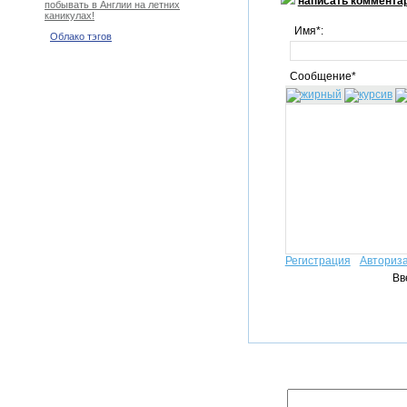
написать коммента
побывать в Англии на летних
каникулах!
Имя*:
Облако тэгов
Сообщение*
Регистрация
Авториз
Вв