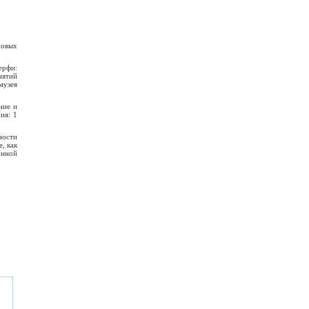
новых
ерфи:
нятий
музея
ние и
ия: 1
ности
, как
нной