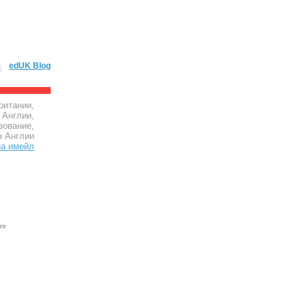
edUK Blog
ритании,
 Англии,
зование,
в Англии