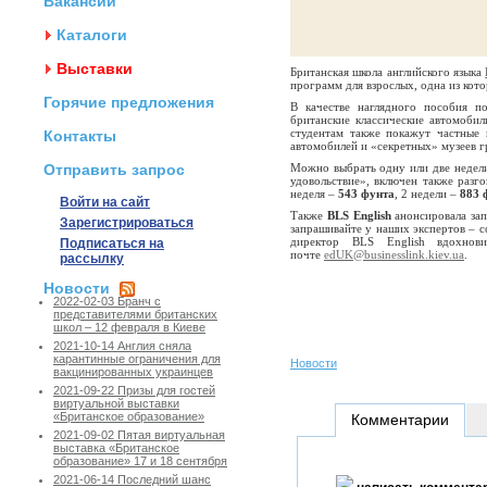
Вакансии
Каталоги
Выставки
Британская школа английского языка
программ для взрослых, одна из кот
Горячие предложения
В качестве наглядного пособия 
британские классические автомобили
студентам также покажут частные 
Контакты
автомобилей и «секретных» музеев г
Отправить запрос
Можно выбрать одну или две недели 
удовольствие», включен также раз
неделя –
543 фунта
, 2 недели –
883 
Войти на сайт
Также
BLS English
анонсировала зап
Зарегистрироваться
запрашивайте у наших экспертов – с
директор BLS English вдохно
Подписаться на
почте
edUK@businesslink.kiev.ua
.
рассылку
Новости
2022-02-03 Бранч с
представителями британских
школ – 12 февраля в Киеве
2021-10-14 Англия сняла
карантинные ограничения для
Новости
вакцинированных украинцев
2021-09-22 Призы для гостей
виртуальной выставки
«Британское образование»
Комментарии
2021-09-02 Пятая виртуальная
выставка «Британское
образование» 17 и 18 сентября
2021-06-14 Последний шанс