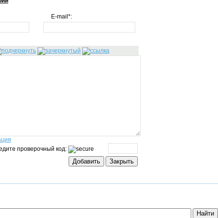
рий
E-mail*:
ация
едите проверочный код: