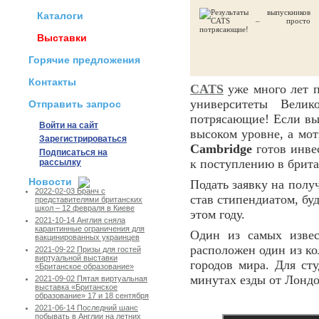
Каталоги
Выставки
Горячие предложения
Контакты
CATS
уже много лет п
университеты Вели
Отправить запрос
потрясающие! Если вы 
Войти на сайт
высоком уровне, а мо
Зарегистрироваться
Cambridge
готов инвес
Подписаться на
к поступлению в брит
рассылку
Новости
Подать заявку на пол
2022-02-03 Бранч с
став стипендиатом, бу
представителями британских
школ – 12 февраля в Киеве
этом году.
2021-10-14 Англия сняла
карантинные ограничения для
Один из самых извес
вакцинированных украинцев
расположен один из ко
2021-09-22 Призы для гостей
виртуальной выставки
городов мира. Для сту
«Британское образование»
минутах езды от Лондо
2021-09-02 Пятая виртуальная
выставка «Британское
образование» 17 и 18 сентября
2021-06-14 Последний шанс
побывать в Англии на летних