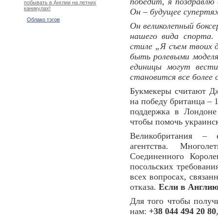
победит, я поздравлю 
побывать в Англии на летних
каникулах!
Он – будущее супертяж
Облако тэгов
Он великолепный боксе
нашего вида спорта.
стиле „Я съем твоих 
быть ролевыми моделя
единицы могут вести
становится все более
Букмекеры считают Дж
на победу британца – 1
поддержка в Лондоне
чтобы помочь украинск
Великобритания – е
агентства. Многол
Соединенного Короле
посольских требовани
всех вопросах, связан
отказа.
Если в Англию,
Для того чтобы получ
нам:
+38 044 494 20 80