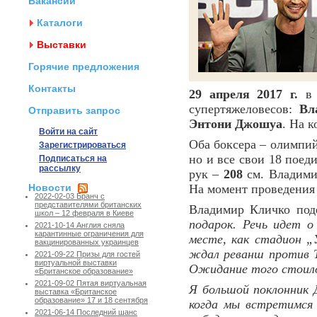
Вакансии
Каталоги
Выставки
Горячие предложения
Контакты
29 апреля 2017 г.
в 
супертяжеловесов:
Вл
Отправить запрос
Энтони Джошуа
. На 
Войти на сайт
Оба боксера – олимпий
Зарегистрироваться
но и все свои 18 поед
Подписаться на
рассылку
рук –
208
см. Владимир
Новости
На момент проведения 
2022-02-03 Бранч с
представителями британских
Владимир Кличко под
школ – 12 февраля в Киеве
подарок. Речь идет о
2021-10-14 Англия сняла
карантинные ограничения для
месте, как стадион „
вакцинированных украинцев
ждал реванш против Т
2021-09-22 Призы для гостей
виртуальной выставки
Ожидание того стоило
«Британское образование»
2021-09-02 Пятая виртуальная
Я большой поклонник Д
выставка «Британское
образование» 17 и 18 сентября
когда мы встретимся 
2021-06-14 Последний шанс