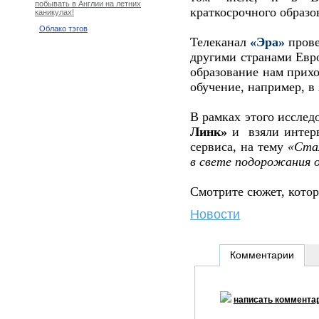
побывать в Англии на летних
краткосрочного образо
каникулах!
Облако тэгов
Телеканал
«Эра»
прове
другими странами Евро
образование нам прихо
обучение, например, в
В рамках этого иссле
Линк»
и взяли интер
сервиса, на тему
«Ста
в свете подорожания о
Смотрите сюжет, котор
Новости
Комментарии
написать коммента