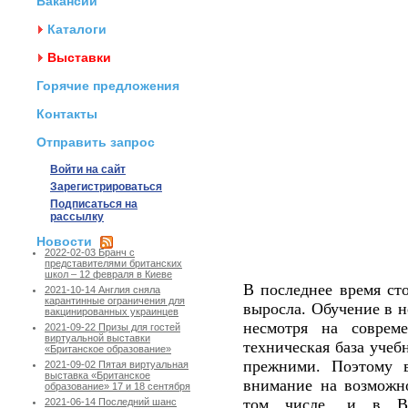
Вакансии
Каталоги
Выставки
Горячие предложения
Контакты
Отправить запрос
Войти на сайт
Зарегистрироваться
Подписаться на
рассылку
Новости
2022-02-03 Бранч с
представителями британских
школ – 12 февраля в Киеве
В последнее время ст
2021-10-14 Англия сняла
карантинные ограничения для
выросла. Обучение в не
вакцинированных украинцев
несмотря на соврем
2021-09-22 Призы для гостей
виртуальной выставки
техническая база учеб
«Британское образование»
прежними. Поэтому 
2021-09-02 Пятая виртуальная
выставка «Британское
внимание на возможно
образование» 17 и 18 сентября
том числе, и в Ве
2021-06-14 Последний шанс