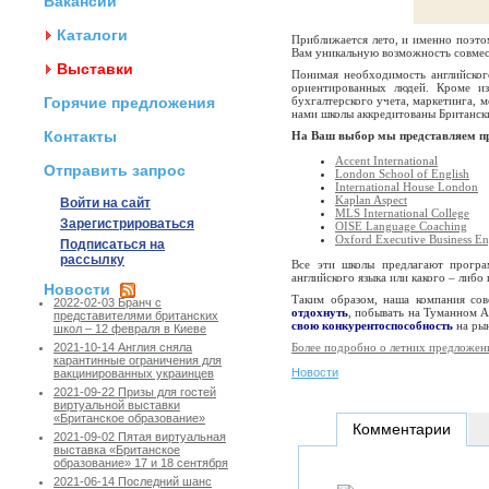
Вакансии
Каталоги
Приближается лето, и именно поэто
Вам уникальную возможность совмест
Выставки
Понимая необходимость английско
ориентированных людей. Кроме из
Горячие предложения
бухгалтерского учета, маркетинга, 
нами школы аккредитованы Британск
Контакты
На Ваш выбор мы представляем п
Accent International
Отправить запрос
London School of English
International House London
Kaplan Aspect
Войти на сайт
MLS International College
Зарегистрироваться
OISE Language Coaching
Oxford Executive Business En
Подписаться на
рассылку
Все эти школы предлагают програм
английского языка или какого – либ
Новости
Таким образом, наша компания сов
2022-02-03 Бранч с
отдохнуть
, побывать на Туманном А
представителями британских
свою конкурентоспособность
на рын
школ – 12 февраля в Киеве
Более подробно о летних предложен
2021-10-14 Англия сняла
карантинные ограничения для
Новости
вакцинированных украинцев
2021-09-22 Призы для гостей
виртуальной выставки
«Британское образование»
Комментарии
2021-09-02 Пятая виртуальная
выставка «Британское
образование» 17 и 18 сентября
2021-06-14 Последний шанс