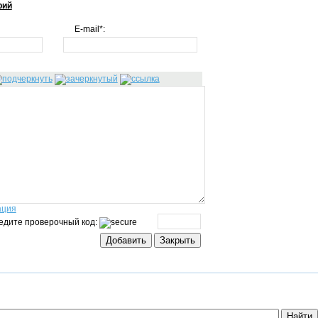
рий
E-mail*:
ация
едите проверочный код: