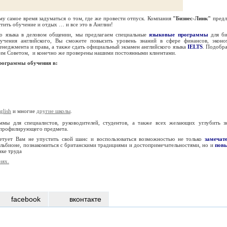
му самое время задуматься о том, где же провести отпуск. Компания
"Бизнес-Линк"
предл
ить обучение и отдых … и все это в Англии!
го языка в деловом общении, мы предлагаем специальные
языковые программы
для би
учения английского, Вы сможете повысить уровень знаний в сфере финансов, эконо
менеджмента и права, а также сдать официальный экзамен английского языка
IELTS
. Подобр
им Советoм, и конечно же проверены нашими постоянными клиентами.
рограммы обучения в:
glish
и многие
другие школы
.
мы для специалистов, руководителей, студентов, а также всех желающих углубить з
о профилирующего предмета.
етует Вам не упустить свой шанс и воспользоваться возможностью не только
замечат
льбионе, познакомиться с британскими традициями и достопримечательностями, но и
пов
ке труда
иях.
facebook
вконтакте