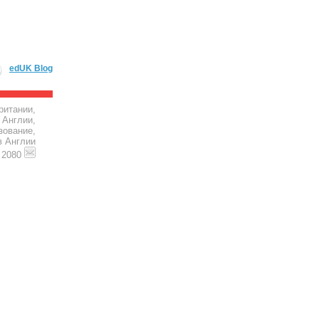
edUK Blog
ритании,
 Англии,
зование,
в Англии
4 2080