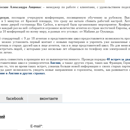
оскве Александра Анцюнас
– менеджер по работе с клиентами, с удовольствием подел
рская
, посещали очередную конференцию, посвященную обучению за рубежом. Выс
 в 5 минутах от Красной площади, что сразу же начало сбивать рабочий настрой. Хот
 мимо дверей гостиницы Ritz Carlton, в которой была организовано мероприятие. Конфер
и каждый раз на ней собирается огромное количество агентов из стран восточной Европы, а
а 10 конференций по всему миру, в разных его уголках: от Майами до Оукланда.
стандартный: с 9 до 18 агентам и представителям школ предоставляется возможность про
х можно установить первый контакт с новыми партнерами и укрепить уже налаженные с
тишь и старых друзей как в лице агентов, так и в лице представителей школ. Но для меня в
стречать людей, с которыми уже несколько лет общаешься по телефону или электронной п
их лично.
лось совместить в принципе все из вышеперечисленного. Проведя порядка
40 встреч за дв
дставителями школ и университетов
Англии
, а также других стран, таких как Франция, Герм
о то, что во время таких встреч, узнаешь больше новой информации о своих старых партн
гда дают возможность увидеть новые направления и горизонты, понять, как развивается 
ние в Англии и других странах
.
facebook
вконтакте
рий
E-mail*: