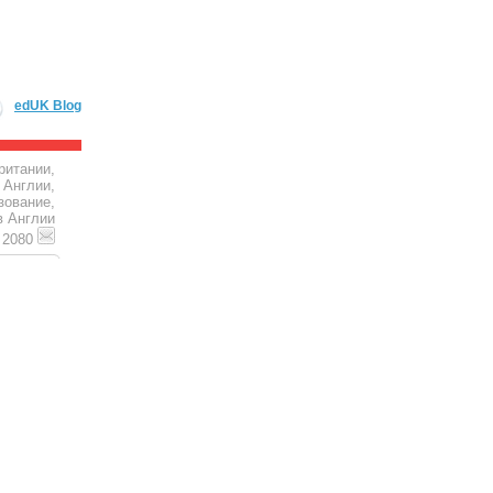
edUK Blog
ритании,
 Англии,
зование,
в Англии
4 2080