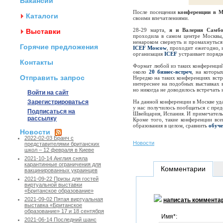
Вакансии
После посещения
конференции в М
Каталоги
своими впечатлениями.
28-29 марта,
я и Валерия Самбо
Выставки
проходила в самом центре Москвы,
ненароком свернуть и промахнуться
Горячие предложения
ICEF Moscow
, проходит ежегодно, 
организация
ICEF
устраивает порядк
Контакты
Формат любой из таких конференций 
около
20 бизнес-встреч
, на которы
Отправить запрос
Нередко на таких конференциях встре
интереснее на подобных выставках в
но никогда не доводилось встречать 
Войти на сайт
Зарегистрироваться
На данной конференции в Москве уда
у нас получилось пообщаться с пре
Подписаться на
Швейцария, Испания. И примечательн
рассылку
Кроме того, такие конференции все
образования в целом, сравнить
обуче
Новости
2022-02-03 Бранч с
Новости
представителями британских
школ – 12 февраля в Киеве
2021-10-14 Англия сняла
карантинные ограничения для
Комментарии
вакцинированных украинцев
2021-09-22 Призы для гостей
виртуальной выставки
«Британское образование»
2021-09-02 Пятая виртуальная
написать коммента
выставка «Британское
образование» 17 и 18 сентября
Имя*:
2021-06-14 Последний шанс