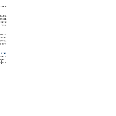
илась
тавка
елось
енция
 сама
вести
вязи.
сегда
очте,
а дня
,
ания,
ерах.
сфера