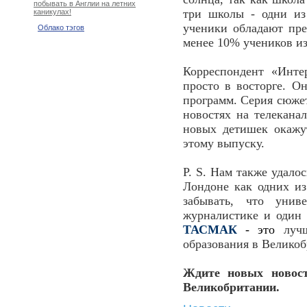
побывать в Англии на летних
три школы - одни из
каникулах!
ученики обладают пре
Облако тэгов
менее 10% учеников и
Корреспондент «Инте
просто в восторге. О
программ. Серия сюжет
новостях на телекана
новых детишек окаж
этому выпуску.
P. S. Нам также удало
Лондоне как одних из
забывать, что уни
журналистике и один 
ТАСМАК
- это
луч
образования в Велико
Ждите новых новост
Великобритании.