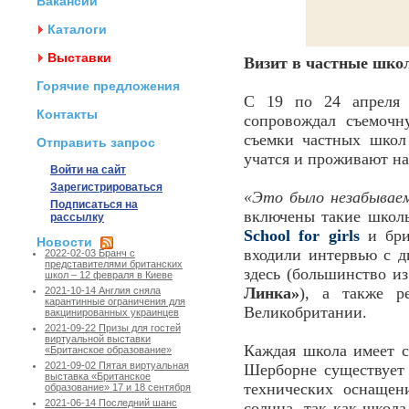
Вакансии
Каталоги
Выставки
Визит в частные шко
Горячие предложения
С 19 по 24 апреля
Контакты
сопровождал съемочн
съемки частных школ
Отправить запрос
учатся и проживают на
Войти на сайт
Зарегистрироваться
«Это было незабываем
Подписаться на
включены такие школ
рассылку
School for girls
и бри
Новости
входили интервью с 
2022-02-03 Бранч с
представителями британских
здесь (большинство и
школ – 12 февраля в Киеве
Линка
»
), а также р
2021-10-14 Англия сняла
карантинные ограничения для
Великобритании.
вакцинированных украинцев
2021-09-22 Призы для гостей
виртуальной выставки
Каждая школа имеет с
«Британское образование»
2021-09-02 Пятая виртуальная
Шерборне существует 
выставка «Британское
технических оснаще
образование» 17 и 18 сентября
2021-06-14 Последний шанс
солнца, так как школ