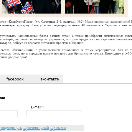
нтре «КиевЭкспоПлаза» (ул. Салютная, 2-6, павильон №2)
Международный женский клуб 
ственскую ярмарку
. Свое участие подтвердили около 40 посольств в Украине, в том чи
устировать национальные блюда разных стран, а также приобрести эксклюзивные суве
 товары, игрушки, новогодние украшения, которые предложат иностранные посольства
 товаров, пойдут на благотворительные проекты в Украине.
ольства
«Бизнес-Линк»
с удовольствием приобщился к этому мероприятию. Мы не т
тельные цели, но и передали немало подарков для британского стенда. Приходите в субб
тные добрые дела!
facebook
вконтакте
рий
E-mail*: