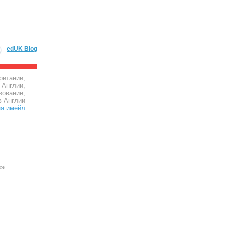
edUK Blog
ритании,
 Англии,
зование,
в Англии