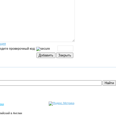
ация
едите проверочный код:
вки
лийский в Англии