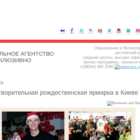
Образование в Великоб
английский в
ЛЬНОЕ АГЕНТСТВО
средние школы, высшее обра
СКЛЮЗИВНО
бизнес-программы, тренинги 
+(38044) 494 2080
29
творительная рождественская ярмарка в Киеве