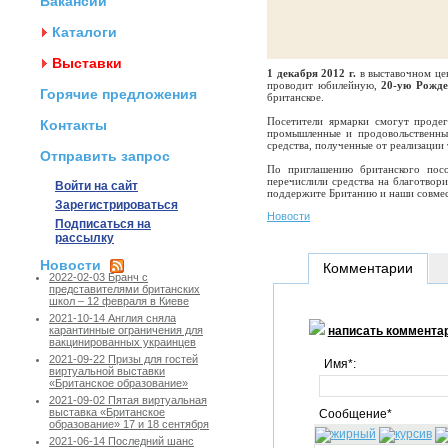
Вакансии
Каталоги
Выставки
1 декабря 2012 г.
в выставочном це
проводит юбилейную,
20-ую Рожде
Горячие предложения
британское.
Посетители ярмарки смогут продег
Контакты
промышленные и продовольственные
средства, полученные от реализации
Отправить запрос
По приглашению британского пос
перечислили средства на благотвори
Войти на сайт
поддержите Британию и наши совмес
Зарегистрироваться
Новости
Подписаться на
рассылку
Новости
Комментарии
2022-02-03 Бранч с
представителями британских
школ – 12 февраля в Киеве
2021-10-14 Англия сняла
написать коммента
карантинные ограничения для
вакцинированных украинцев
2021-09-22 Призы для гостей
Имя*:
виртуальной выставки
«Британское образование»
2021-09-02 Пятая виртуальная
выставка «Британское
Сообщение*
образование» 17 и 18 сентября
2021-06-14 Последний шанс