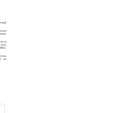
етный
среди
анных
level
стоит
16 г.
сегда
е на