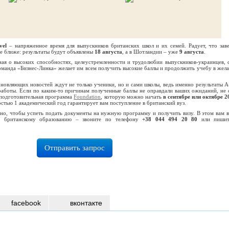
vel
– напряженное время для выпускников британских школ и их семей. Радует, что зав
е ближе: результаты будут объявлены
18 августа
, а в Шотландии – уже
9 августа
.
зная о высоких способностях, целеустремленности и трудолюбии выпускников-украинцев, 
оманда «Бизнес-Линка» желает им всем получить высокие баллы и продолжить учебу в жел
хновляющих новостей ждут не только ученики, но и сами школы, ведь именно результаты A-
работы. Если по каким-то причинам полученные баллы не оправдали ваших ожиданий, не 
о подготовительная программа
Foundation
, которую можно начать
в сентябре или октябре 20
стью 1 академический год гарантирует вам поступление в британский вуз.
ьно, чтобы успеть подать документы на нужную программу и получить визу. В этом вам в
о британскому образованию – звоните по телефону
+38 044 494 20 80
или пишит
Отправить запрос
facebook
вконтакте