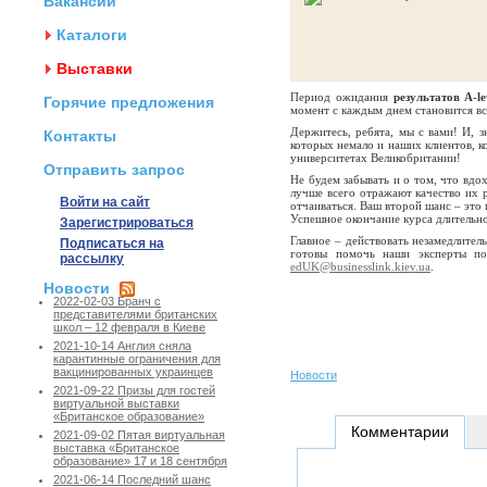
Вакансии
Каталоги
Выставки
Период ожидания
результатов A-le
Горячие предложения
момент с каждым днем становится вс
Держитесь, ребята, мы с вами! И, 
Контакты
которых немало и наших клиентов, к
университетах Великобритании!
Отправить запрос
Не будем забывать и о том, что вдо
лучше всего отражают качество их 
Войти на сайт
отчаиваться. Ваш второй шанс – эт
Успешное окончание курса длительно
Зарегистрироваться
Главное – действовать незамедлител
Подписаться на
готовы помочь наши эксперты п
рассылку
edUK@businesslink.kiev.ua
.
Новости
2022-02-03 Бранч с
представителями британских
школ – 12 февраля в Киеве
2021-10-14 Англия сняла
карантинные ограничения для
вакцинированных украинцев
Новости
2021-09-22 Призы для гостей
виртуальной выставки
«Британское образование»
Комментарии
2021-09-02 Пятая виртуальная
выставка «Британское
образование» 17 и 18 сентября
2021-06-14 Последний шанс