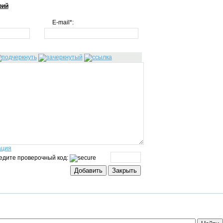
рий
E-mail*:
ация
едите проверочный код: