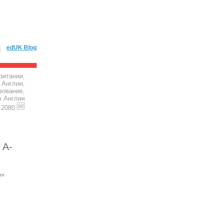
edUK Blog
ритании,
 Англии,
зование,
в Англии
4 2080
 A-