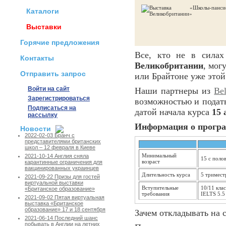
Каталоги
Выставки
Горячие предложения
Все, кто не в силах
Контакты
Великобритании
, мог
Отправить запрос
или Брайтоне уже этой
Войти на сайт
Наши партнеры из
Bel
Зарегистрироваться
возможностью и подат
Подписаться на
датой начала курса
15 
рассылку
Информация о програм
Новости
2022-02-03 Бранч с
представителями британских
школ – 12 февраля в Киеве
Минимальный
2021-10-14 Англия сняла
15 с поло
возраст
карантинные ограничения для
вакцинированных украинцев
Длительность курса
5 тримест
2021-09-22 Призы для гостей
виртуальной выставки
Вступительные
10/11 кла
«Британское образование»
требования
IELTS 5.5
2021-09-02 Пятая виртуальная
выставка «Британское
образование» 17 и 18 сентября
Зачем откладывать на с
2021-06-14 Последний шанс
побывать в Англии на летних