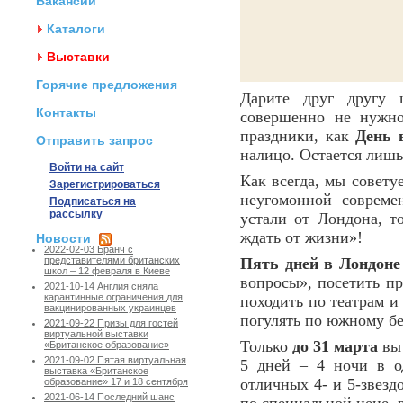
Вакансии
Каталоги
Выставки
Горячие предложения
Дарите друг другу 
Контакты
совершенно не нужно
праздники, как
День 
Отправить запрос
налицо. Остается лишь
Войти на сайт
Как всегда, мы совет
Зарегистрироваться
неугомонной совреме
Подписаться на
рассылку
устали от Лондона, т
ждать от жизни»!
Новости
2022-02-03 Бранч с
Пять дней в Лондоне
представителями британских
школ – 12 февраля в Киеве
вопросы», посетить пр
2021-10-14 Англия сняла
карантинные ограничения для
походить по театрам и
вакцинированных украинцев
погулять по южному бе
2021-09-22 Призы для гостей
виртуальной выставки
Только
до 31 марта
вы 
«Британское образование»
2021-09-02 Пятая виртуальная
5 дней – 4 ночи в о
выставка «Британское
отличных 4- и 5-звез
образование» 17 и 18 сентября
2021-06-14 Последний шанс