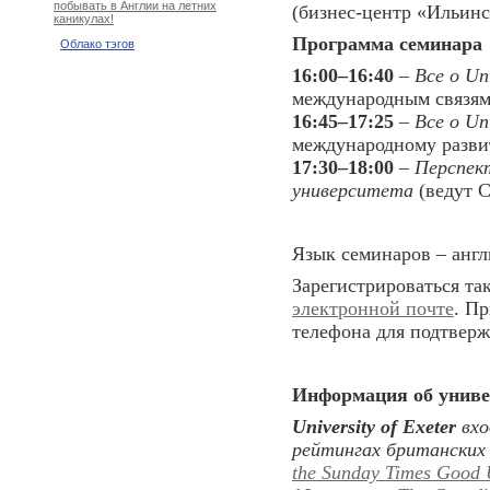
побывать в Англии на летних
(бизнес-центр «Ильинск
каникулах!
Программа семинара
Облако тэгов
16:00–16:40
–
Все о Uni
международным связям
16:45–17:25
–
Все о Un
международному разви
17:30–18:00
–
Перспек
университета
(ведут С
Язык семинаров – англ
Зарегистрироваться т
электронной почте
. П
телефона для подтверж
Информация об униве
University of Exeter
вхо
рейтингах британских 
the Sunday Times Good 