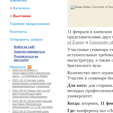
Вакансии
Каталоги
Выставки
Горячие предложения
11 февраля в киевском
Контакты
представителями двух 
Отправить запрос
of Exeter
и
University 
Войти на сайт
Участники семинара с
Зарегистрироваться
вступительных требова
Подписаться на
магистратуру, а также
рассылку
британского вуза.
Новости
2022-02-03 Бранч с
Количество мест огран
представителями британских
школ – 12 февраля в Киеве
Участие в семинаре бе
2021-10-14 Англия сняла
карантинные ограничения для
Для кого:
для старшекл
вакцинированных украинцев
молодых профессионало
2021-09-22 Призы для гостей
виртуальной выставки
университет.
«Британское образование»
2021-09-02 Пятая виртуальная
Когда:
вторник,
11 фев
выставка «Британское
образование» 17 и 18 сентября
Где:
конференц-зал «Л
2021-06-14 Последний шанс