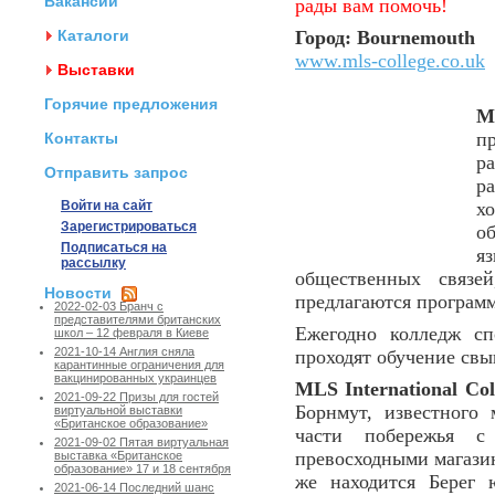
Вакансии
рады вам помочь!
Каталоги
Город: Bournemouth
www.mls-college.co.uk
Выставки
Горячие предложения
M
п
Контакты
р
Отправить запрос
р
Войти на сайт
х
Зарегистрироваться
о
Подписаться на
я
рассылку
общественных связей
Новости
предлагаются программ
2022-02-03 Бранч с
представителями британских
Ежегодно колледж сп
школ – 12 февраля в Киеве
2021-10-14 Англия сняла
проходят обучение свы
карантинные ограничения для
вакцинированных украинцев
MLS International Col
2021-09-22 Призы для гостей
Борнмут, известного
виртуальной выставки
«Британское образование»
части побережья с
2021-09-02 Пятая виртуальная
превосходными магазин
выставка «Британское
образование» 17 и 18 сентября
же находится Берег 
2021-06-14 Последний шанс