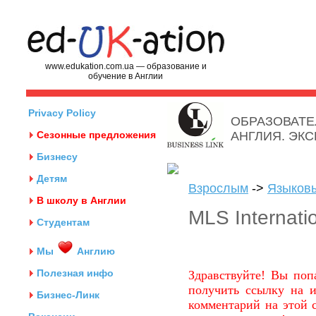
www.edukation.com.ua — образование и
обучение в Англии
Privacy Policy
ОБРАЗОВАТЕ
Сезонные предложения
АНГЛИЯ. ЭК
Бизнесу
Детям
Взрослым
->
Языков
В школу в Англии
MLS Internati
Студентам
Мы
Англию
Полезная инфо
Здравствуйте! Вы поп
получить ссылку на и
Бизнес-Линк
комментарий на этой с