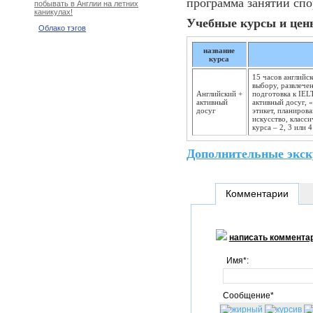
программа занятий спо
побывать в Англии на летних
каникулах!
Учебные курсы и цены
Облако тэгов
название
курса
15 часов английс
выбору, развлече
Английский +
подготовка к IELT
активный
активный досуг, 
досуг
этикет, планиров
искусство, класс
курса – 2, 3 или 4
Дополнительные экск
Комментарии
написать коммента
Имя*:
Сообщение*