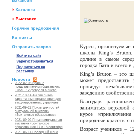
Вакансии
Каталоги
Выставки
Горячие предложения
Контакты
Курсы, организуемые
Отправить запрос
школы King’s Bruton
Войти на сайт
долине в самом серд
Зарегистрироваться
городка Бата и всего в
Подписаться на
рассылку
King’s Bruton – это 
Новости
может предоставить
2022-02-03 Бранч с
проведут незабывае
представителями британских
школ – 12 февраля в Киеве
заведению свойственна
2021-10-14 Англия сняла
карантинные ограничения для
Благодаря расположе
вакцинированных украинцев
заниматься верховой 
2021-09-22 Призы для гостей
виртуальной выставки
курсе «приключения
«Британское образование»
природные красоты с 
2021-09-02 Пятая виртуальная
выставка «Британское
образование» 17 и 18 сентября
Возраст учеников – 1
2021-06-14 Последний шанс