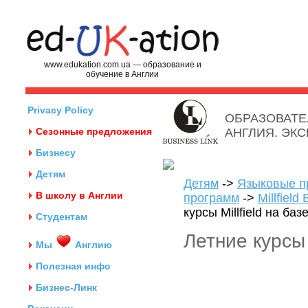
www.edukation.com.ua — образование и
обучение в Англии
Privacy Policy
ОБРАЗОВАТЕ
Сезонные предложения
АНГЛИЯ. ЭК
Бизнесу
Детям
Детям
->
Языковые п
В школу в Англии
программ
->
Millfiel
курсы Millfield на ба
Студентам
Летние курсы 
Мы
Англию
Полезная инфо
Бизнес-Линк