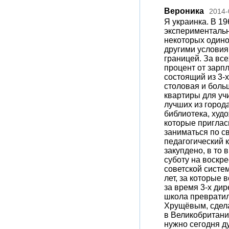
Вероника
2014-
Я украинка. В 19
экспериментальн
некоторых одино
другими условиям
границей. За все
процент от зарп
состоящий из 3-х
столовая и больш
квартиры для уч
лучших из города
библиотека, худ
которые приглас
заниматься по с
педагогический 
закупдено, в то 
суботу на воскре
советской систе
лет, за которые 
за время 3-х дир
школа превратил
Хрущёвым, сдела
в Великобритани
нужно сегодня д