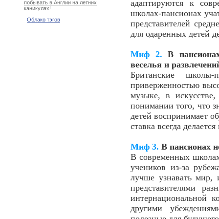
адаптируются к совр
побывать в Англии на летних
каникулах!
школах-пансионах учат
Облако тэгов
представителей средн
для одаренных детей д
Миф
2.
В пансионах
веселья и развлечени
Британские школы-
приверженностью высоч
музыке, в искусстве
понимании того, что з
детей воспринимает об
ставка всегда делается
Миф 3.
В пансионах н
В современных школа
учеников из-за рубеж
лучше узнавать мир, 
представителями раз
интернациональной к
другими убеждениям
полезные для будущего