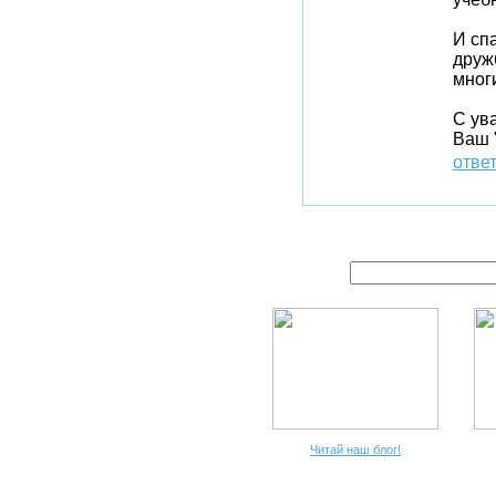
И сп
дружб
многи
С ув
Ваш 
отве
Читай наш блог!