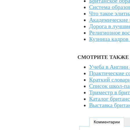
Британское обра
Система образо
Что такое элит
Академические 
Дорога в лучши
Религиозное во
Кузница кадров
СМОТРИТЕ ТАКЖЕ
Учеба в Англии 
Практические 
Краткий словар
Список школ-па
Триместр в бри
Каталог британ
Выставка брита
Комментарии