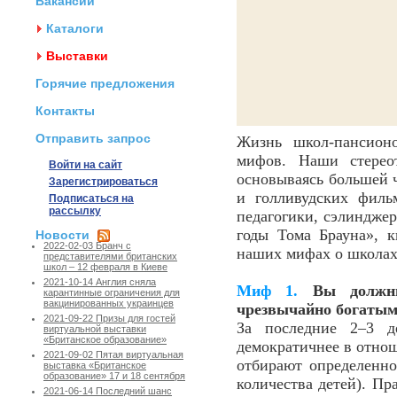
Вакансии
Каталоги
Выставки
Горячие предложения
Контакты
Отправить запрос
Жизнь школ-пансион
мифов. Наши стерео
Войти на сайт
основываясь большей ч
Зарегистрироваться
и голливудских филь
Подписаться на
рассылку
педагогики, сэлиндже
годы Тома Брауна», к
Новости
2022-02-03 Бранч с
наших мифах о школах
представителями британских
школ – 12 февраля в Киеве
2021-10-14 Англия сняла
Миф 1.
Вы должны 
карантинные ограничения для
вакцинированных украинцев
чрезвычайно богатым
2021-09-22 Призы для гостей
За последние 2–3 д
виртуальной выставки
«Британское образование»
демократичнее в отно
2021-09-02 Пятая виртуальная
отбирают определенно
выставка «Британское
образование» 17 и 18 сентября
количества детей). Пр
2021-06-14 Последний шанс