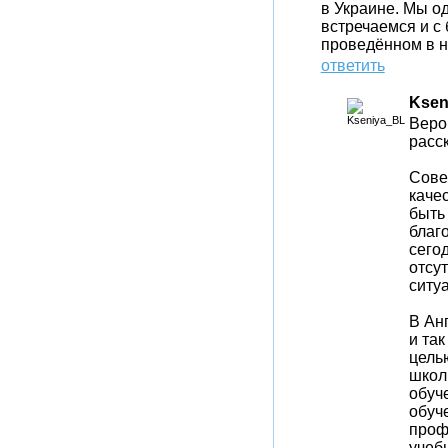
в Украине. Мы о
встречаемся и с
проведённом в н
ответить
Ksen
Веро
расск
Сове
каче
быть 
благ
сего
отсут
ситу
В Ан
и так
цел
школ
обуч
обуч
проф
учеб