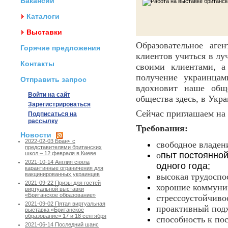
Вакансии
Каталоги
Выставки
Образовательное аге
Горячие предложения
клиентов учиться в л
Контакты
своими клиентами, а
получение украинцам
Отправить запрос
вдохновит наше обще
Войти на сайт
общества здесь, в Укра
Зарегистрироваться
Сейчас приглашаем на
Подписаться на
рассылку
Требования:
Новости
2022-02-03 Бранч с
свободное владен
представителями британских
о
пыт постоянной
школ – 12 февраля в Киеве
2021-10-14 Англия сняла
одного года;
карантинные ограничения для
вакцинированных украинцев
высокая трудоспо
2021-09-22 Призы для гостей
хорошие коммуни
виртуальной выставки
«Британское образование»
стрессоустойчиво
2021-09-02 Пятая виртуальная
проактивный подх
выставка «Британское
образование» 17 и 18 сентября
способность к по
2021-06-14 Последний шанс