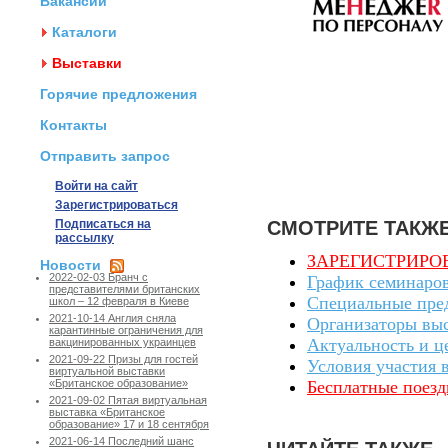
Вакансии
Каталоги
Выставки
Горячие предложения
Контакты
Отправить запрос
Войти на сайт
Зарегистрироваться
Подписаться на
СМОТРИТЕ ТАКЖ
рассылку
ЗАРЕГИСТРИРОВА
Новости
2022-02-03 Бранч с
График семинаро
представителями британских
Специальные пре
школ – 12 февраля в Киеве
2021-10-14 Англия сняла
Организаторы вы
карантинные ограничения для
Актуальность и ц
вакцинированных украинцев
2021-09-22 Призы для гостей
Условия участия 
виртуальной выставки
Бесплатные поезд
«Британское образование»
2021-09-02 Пятая виртуальная
выставка «Британское
образование» 17 и 18 сентября
2021-06-14 Последний шанс