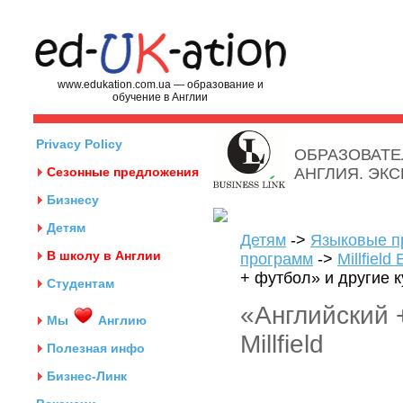
www.edukation.com.ua — образование и
обучение в Англии
Privacy Policy
ОБРАЗОВАТЕ
Сезонные предложения
АНГЛИЯ. ЭК
Бизнесу
Детям
Детям
->
Языковые п
В школу в Англии
программ
->
Millfiel
+ футбол» и другие ку
Студентам
«Английский 
Мы
Англию
Millfield
Полезная инфо
Бизнес-Линк