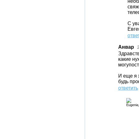
необ
свяж
теле
С ув
Евге
отве
Анвар
Здравств
какие ну
могупост
И еще я 
будь пр
ответить