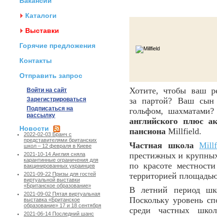
Вакансии
Каталоги
Выставки
Горячие предложения
Контакты
Отправить запрос
Хотите, чтобы ваш р
Войти на сайт
Зарегистрироваться
за партой? Ваш сын 
Подписаться на
гольфом, шахматами?
рассылку
английского
плюс ак
Новости
пансиона
Millfield
.
2022-02-03 Бранч с
представителями британских
Частная школа
Millf
школ – 12 февраля в Киеве
престижных и крупных
2021-10-14 Англия сняла
карантинные ограничения для
по красоте местности
вакцинированных украинцев
территорией площадью 
2021-09-22 Призы для гостей
виртуальной выставки
«Британское образование»
В летний период шко
2021-09-02 Пятая виртуальная
Поскольку уровень сп
выставка «Британское
образование» 17 и 18 сентября
среди частных школ
2021-06-14 Последний шанс