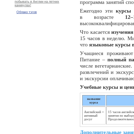
программа занятий спо
побывать в Англии на летних
каникулах!
Ежегодно эти
курсы 
Облако тэгов
в возрасте
12
высококвалифицирова
Что касается
изучения
15 часов в неделю. М
что
языковые курсы 
Учащиеся проживаю
Питание –
полный па
числе вегетарианские.
развлечений и экскурс
и экскурсии оплачиваю
Учебные курсы и цен
название
курса
Английский +
15 часов английс
активный
занятия по выбору
досуг
Продолжительность
Дополнительные заня