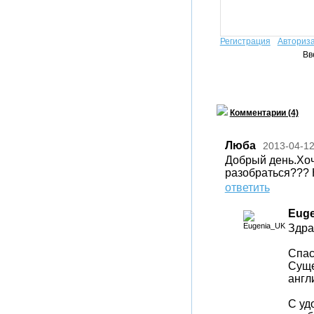
Регистрация
Авториз
Вв
Комментарии (4)
Люба
2013-04-1
Добрый день.Хоч
разобраться??? Н
ответить
Eug
Здра
Спас
Суще
англ
С уд