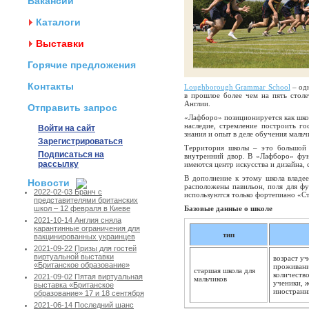
Вакансии
Каталоги
Выставки
Горячие предложения
Контакты
Loughborough Grammar School
– одн
в прошлое более чем на пять стол
Англии.
Отправить запрос
«Лафборо» позиционируется как школ
наследие, стремление построить г
Войти на сайт
знания и опыт в деле обучения маль
Зарегистрироваться
Территория школы – это большой 
Подписаться на
внутренний двор. В «Лафборо» функ
рассылку
имеются центр искусства и дизайна, 
В дополнение к этому школа владее
Новости
расположены павильон, поля для фу
2022-02-03 Бранч с
используются только фортепиано «С
представителями британских
Базовые данные о школе
школ – 12 февраля в Киеве
2021-10-14 Англия сняла
карантинные ограничения для
тип
вакцинированных украинцев
2021-09-22 Призы для гостей
виртуальной выставки
возраст уч
«Британское образование»
проживание
старшая школа для
количество
2021-09-02 Пятая виртуальная
мальчиков
ученики, 
выставка «Британское
иностранн
образование» 17 и 18 сентября
2021-06-14 Последний шанс