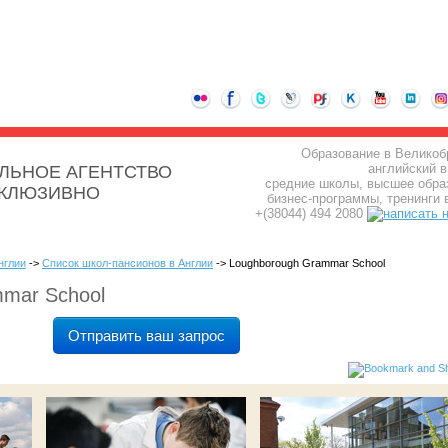
Образование в Великоб
английский в
ЛЬНОЕ АГЕНТСТВО
средние школы, высшее обра
СКЛЮЗИВНО
бизнес-программы, тренинги 
+(38044) 494 2080
нглии
->
Список школ-пансионов в Англии
-> Loughborough Grammar School
mar School
Отправить ваш запрос