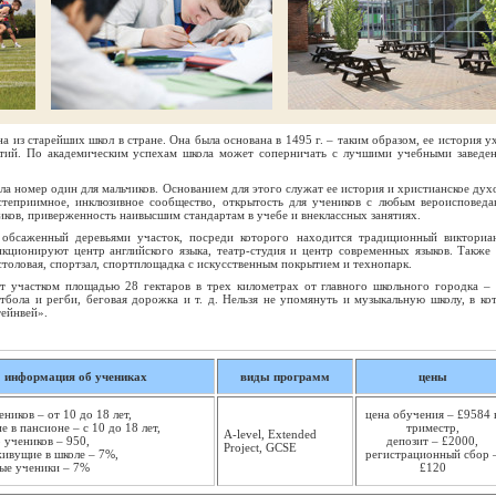
а из старейших школ в стране. Она была основана в 1495 г. – таким образом, ее история у
етий. По академическим успехам школа может соперничать с лучшими учебными заведе
а номер один для мальчиков. Основанием для этого служат ее история и христианское дух
остеприимное, инклюзивное сообщество, открытость для учеников с любым вероисповеда
чиков, приверженность наивысшим стандартам в учебе и внеклассных занятиях.
обсаженный деревьями участок, посреди которого находится традиционный викториа
ционируют центр английского языка, театр-студия и центр современных языков. Также 
столовая, спортзал, спортплощадка с искусственным покрытием и технопарк.
т участком площадью 28 гектаров в трех километрах от главного школьного городка – 
тбола и регби, беговая дорожка и т. д. Нельзя не упомянуть и музыкальную школу, в ко
тейнвей».
информация об учениках
виды программ
цены
еников – от 10 до 18 лет,
цена обучения – £9584 
 в пансионе – с 10 до 18 лет,
триместр,
A-level, Extended
 учеников – 950,
депозит – £2000,
Project, GCSE
живущие в школе – 7%,
регистрационный сбор 
ые ученики – 7%
£120