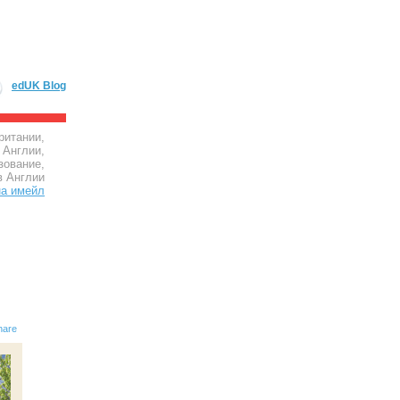
edUK Blog
ритании,
 Англии,
зование,
в Англии