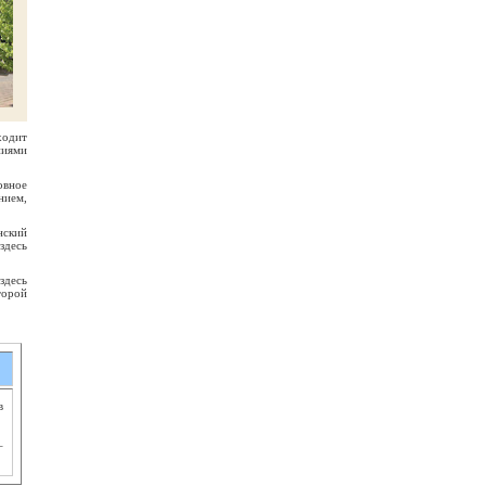
ходит
ниями
овное
нием,
нский
здесь
здесь
торой
в
–