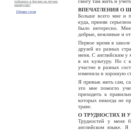
смогу там жить и учить
побывать в Англии на летних
каникулах!
ВПЕЧАТЛЕНИЯ О 
Облако тэгов
Больше всего мне и па
куда, приняв серьезно
было интересно. Мне
добрые, вежливые и о
Первое время в школе
друзей из разных стр
меня. С английским у 
в их культуру. Но с
участие в разных сос
изменила в хорошую с
Я привык жить сам, са
это мне помогло учи
приходить к правиль
которых никогда не пр
траве.
О ТРУДНОСТЯХ И 
Трудностей у меня б
английском языке. Я