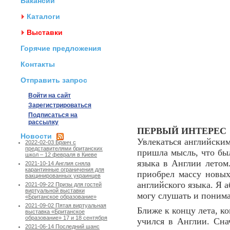
Вакансии
Каталоги
Выставки
Горячие предложения
Контакты
Отправить запрос
Войти на сайт
Зарегистрироваться
Подписаться на
рассылку
ПЕРВЫЙ ИНТЕРЕС
Новости
Увлекаться английским
2022-02-03 Бранч с
представителями британских
пришла мысль, что был
школ – 12 февраля в Киеве
языка в Англии летом
2021-10-14 Англия сняла
карантинные ограничения для
приобрел массу новых
вакцинированных украинцев
английского языка. Я а
2021-09-22 Призы для гостей
виртуальной выставки
могу слушать и понима
«Британское образование»
2021-09-02 Пятая виртуальная
Ближе к концу лета, ко
выставка «Британское
образование» 17 и 18 сентября
учился в Англии. Снач
2021-06-14 Последний шанс