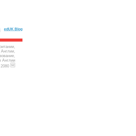
edUK Blog
ритании,
 Англии,
зование,
в Англии
4 2080