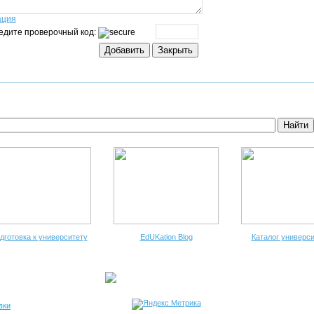
ация
едите проверочный код:
дготовка к университету
EdUKation Blog
Каталог универси
вки