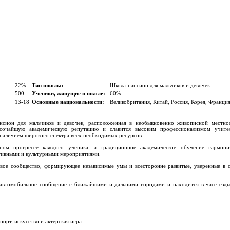
22%
Тип школы:
Школа-пансион для мальчиков и девочек
500
Ученики, живущие в школе:
60%
13-18
Основные национальности:
Великобритания, Китай, Россия, Корея, Франци
нсион для мальчиков и девочек, расположенная в необыкновенно живописной местнос
сочайшую академическую репутацию и славится высоким профессионализмом учител
наличием широкого спектра всех необходимых ресурсов.
ьном прогрессе каждого ученика, а традиционное академическое обучение гармони
тивными и культурными мероприятиями.
ивое сообщество, формирующее независимые умы и всесторонне развитые, уверенные в 
автомобильное сообщение с ближайшими и дальними городами и находится в часе езд
орт, искусство и актерская игра.