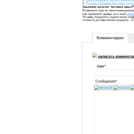
3.
Рустам и Татьяна Асадовы, роди
Закажите каталог частных школ*
Позвоните нам по многоканальному
или пришлите заявку на e-mail
eduk
*В заявке, пожалуйста, укажите номер телеф
Стоимость доставки каталога курьером - 25
Комментарии
написать коммента
Имя*:
Сообщение*