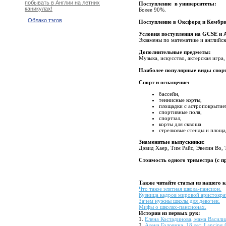
побывать в Англии на летних
Поступление в университеты:
каникулах!
Более 90%.
Облако тэгов
Поступление в Оксфорд и Кембр
Условия поступления на GCSE и A
Экзамены по математике и английск
Дополнительные предметы:
Музыка, искусство, актерская игра,
Наиболее популярные виды спор
Спорт и оснащение:
бассейн,
теннисные корты,
площадки с астропокрытие
спортивные поля,
спортзал,
корты для сквоша
стрелковые стенды и площ
Знаменитые выпускники:
Дэвид Хаер, Тим Райс, Эвелин Во,
Стоимость одного триместра (с 
Также читайте статьи из нашего 
Что такое элитная школа-пансион.
Кузница кадров мировой аристокра
Зачем нужны школы для девочек.
Мифы о школах-пансионах.
Истории из первых рук:
1.
Елена Костадинова, мама Василия,
2.
Алена Головина, 18 лет, Lancing 