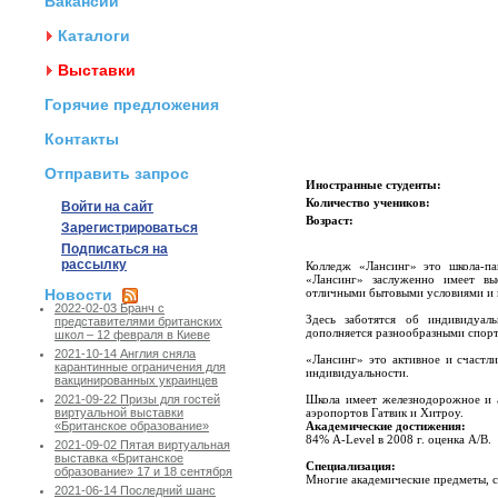
Вакансии
Каталоги
Выставки
Горячие предложения
Контакты
Отправить запрос
Иностранные студенты:
Количество учеников:
Войти на сайт
Возраст:
Зарегистрироваться
Подписаться на
рассылку
Колледж «Лансинг» это школа-па
«Лансинг» заслуженно имеет вы
Новости
отличными бытовыми условиями и 
2022-02-03 Бранч с
Здесь заботятся об индивидуал
представителями британских
дополняется разнообразными спор
школ – 12 февраля в Киеве
2021-10-14 Англия сняла
«Лансинг» это активное и счастл
карантинные ограничения для
индивидуальности.
вакцинированных украинцев
Школа имеет железнодорожное и 
2021-09-22 Призы для гостей
аэропортов Гатвик и Хитроу.
виртуальной выставки
Академические достижения:
«Британское образование»
84% A-Level в 2008 г. оценка A/B.
2021-09-02 Пятая виртуальная
выставка «Британское
Специализация:
образование» 17 и 18 сентября
Многие академические предметы, сп
2021-06-14 Последний шанс