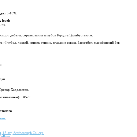
идж:
8-10%.
-level:
ому.
 спорт, дебаты, соревнования за кубок Герцога Эдинбургского.
та:
Футбол, хоккей, крикет, теннис, плавание сквош, баскетбол, марафонский бег.
м
адки
 Тревор Хаддлестон.
проживанием):
£8570
каталога
тии.
 15 лет, Scarborough College.
College.