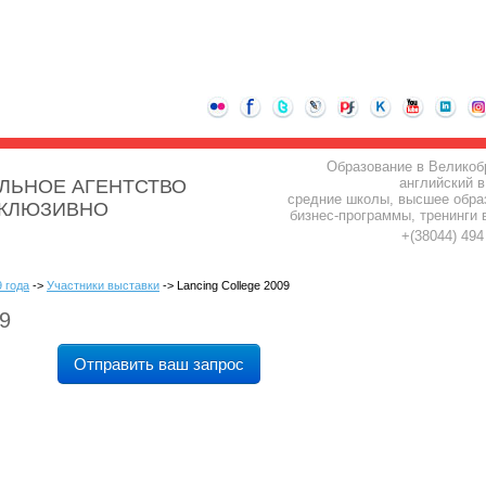
Образование в Великоб
английский в
ЛЬНОЕ АГЕНТСТВО
средние школы, высшее обра
СКЛЮЗИВНО
бизнес-программы, тренинги 
+(38044) 49
 года
->
Участники выставки
-> Lancing College 2009
09
Отправить ваш запрос