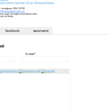
тели Самира Асадова, 19 лет, Hurtwood House.
 телефону 494 20 80
@businesslink.kiev.ua
она, адрес доставки и контактное лицо.
 грн. по Киеву
facebook
вконтакте
рий
E-mail*: