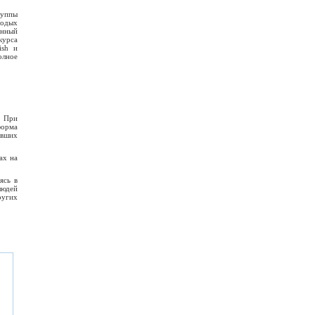
руппы
лодых
енный
курса
ish и
олное
. При
форма
ывших
ах на
ясь в
людей
ругих