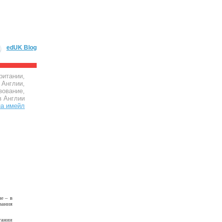
edUK Blog
ритании,
 Англии,
зование,
в Англии
е – в
вания
тании