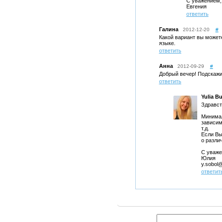
С уважением,
Евгения
ответить
Галина
2012-12-20
#
Какой вариант вы может
языке.
ответить
Анна
2012-09-29
#
Добрый вечер! Подскажи
ответить
Yulia B
Здравст
Минимал
зависим
т.д.
Если Вы
о разли
С уваже
Юлия
y.sobol@
ответит