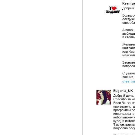
Kseniy
Добрый 
Большое
следующ
способа
А вообщ
выбират
в стоим
Желател
шотланд
или Кем
максим
Звоните
вопроса
С уваже
Ксения
ответит
Eugenia_UK
Добрый день, 
Спасибо за к
Если Вы занят
программу, г
программы ра
использовать
небольшому к
курс) и интен
Так как вариа
подробно обсу