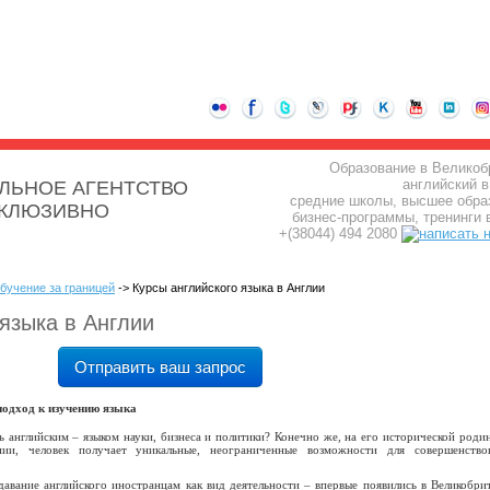
Образование в Великоб
английский в
ЛЬНОЕ АГЕНТСТВО
средние школы, высшее обра
СКЛЮЗИВНО
бизнес-программы, тренинги 
+(38044) 494 2080
бучение за границей
-> Курсы английского языка в Англии
 языка в Англии
Отправить ваш запрос
подход к изучению языка
 английским – языком науки, бизнеса и политики? Конечно же, на его исторической родин
нии, человек получает уникальные, неограниченные возможности для совершенство
авание английского иностранцам как вид деятельности – впервые появились в Великобри