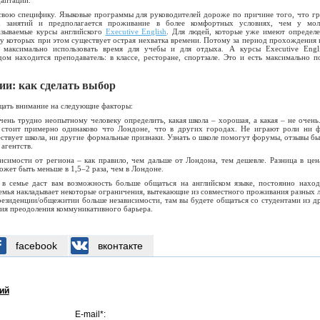
свою специфику. Языковые программы для руководителей дороже по причине того, что г
х занятий и предполагается проживание в более комфортных условиях, чем у мо
называемые курсы английского
Executive English
. Для людей, которые уже имеют определ
у которых при этом существует острая нехватка времени. Потому за период прохождения 
 максимально использовать время для учебы и для отдыха. А курсы Executive Engl
ом находится преподаватель: в классе, ресторане, спортзале. Это и есть максимально п
ии: как сделать выбор
ать внимание на следующие факторы:
чень трудно неопытному человеку определить, какая школа – хорошая, а какая – не очень
 стоит примерно одинаково что Лондоне, что в других городах. Не играют роли ни 
ществует школа, ни другие формальные признаки. Узнать о школе помогут форумы, отзывы б
агентств.
висимости от региона – как правило, чем дальше от Лондона, тем дешевле. Разница в цен
может быть меньше в 1,5–2 раза, чем в Лондоне.
 семье даст вам возможность больше общаться на английском языке,
постоянно
наход
семья накладывает некоторые ограничения, вытекающие из совместного проживания разных 
резиденции/общежитии больше независимости, там вы будете общаться со студентами из д
ения преодоления коммуникативного барьера.
facebook
вконтакте
ий
E-mail*: