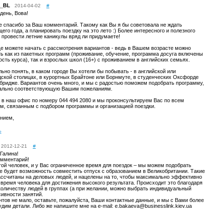
a_BL
2014-04-02
#
день, Вова!
 спасибо за Ваш комментарий. Такому как Вы я бы советовала не ждать
его года, а планировать поездку на это лето :) Более интересного и полезного
 провести летние каникулы вряд ли придумаете!
е можете начать с рассмотрения вариантов - ведь в Вашем возрасте можно
ь как из пакетных программ (проживание, обучение, программа досуга включены
ость курса), так и взрослых школ (16+) с проживанием в английских семьях.
ьно понять, в каком городе Вы хотели бы побывать - в английской или
ской столицах, в курортных Брайтоне или Борнмуте, в студенческих Оксфорде
бридже. Вариантов очень много, и мы с радостью поможем подобрать программу,
ально соответствующую Вашим пожеланиям.
 в наш офис по номеру 044 494 2080 и мы проконсультируем Вас по всем
м, связанным с подбором программы и организацией поездки.
нием,
ь
2012-12-21
#
Галина!
омментарий!
ой человек, и у Вас ограниченное время для поездок – мы можем подобрать
де будет возможность совместить отпуск с образованием в Великобритании. Такие
ссчитаны на деловых людей, и нацелены на то, чтобы максимально эффективно
 время человека для достижения высокого результата. Происходит это благодаря
оличеству людей в группах (а при желании, можно выбрать индивидуальный
сивности занятий.
нтов не мало, оставьте, пожалуйста, Ваши контактные данные, и мы с Вами более
дим детали. Либо же напишите мне на e-mail: e.bakaeva@businesslink.kiev.ua