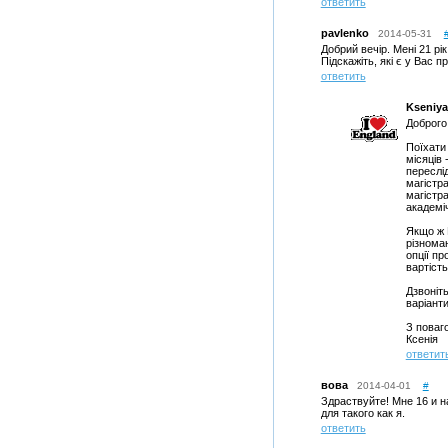
ответить
pavlenko
2014-05-31
Добрий вечір. Мені 21 рік
Підскажіть, які є у Вас п
ответить
Kseniy
Доброго
Поїхати 
місяців 
переслі
магістра
магістра
академі
Якщо ж 
різноман
опції п
вартість
Дзвоніть
варіанти
З поваг
Ксенія
ответит
вова
2014-04-01
#
Здраствуйте! Мне 16 и 
для такого как я.
ответить