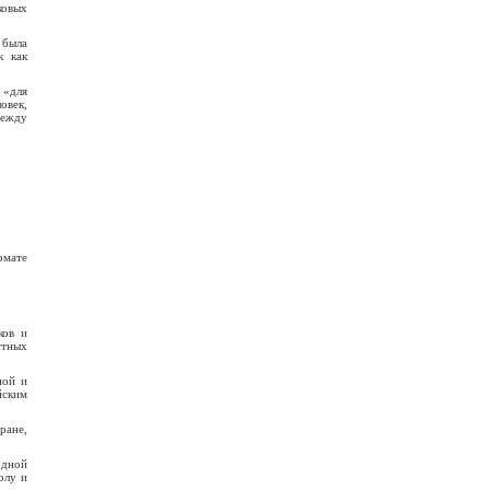
ковых
 была
к как
 «для
овек,
между
рмате
ков и
стных
ной и
йским
ране,
одной
олу и