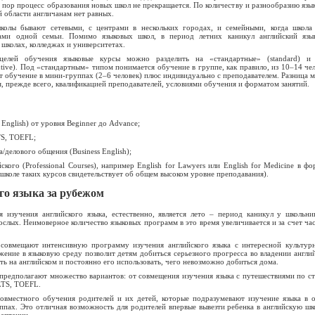
 пор процесс образования новых школ не прекращается. По количеству и разнообразию язы
й области англичанам нет равных.
колы бывают сетевыми, с центрами в нескольких городах, и семейными, когда школа
нами одной семьи. Помимо языковых школ, в период летних каникул английский язы
школах, колледжах и университетах.
елей обучения языковые курсы можно разделить на «стандартные» (standard) и
tive). Под «стандартным» типом понимается обучение в группе, как правило, из 10–14 чел
 обучение в мини-группах (2–6 человек) плюс индивидуально с преподавателем. Разница 
, прежде всего, квалификацией преподавателей, условиями обучения и форматом занятий.
 English) от уровня Beginner до Advance;
TS, TOEFL;
а/делового общения (Business English);
кого (Professional Courses), например English for Lawyers или English for Medicine в фо
школе таких курсов свидетельствует об общем высоком уровне преподавания).
го языка за рубежом
 изучения английского языка, естественно, является лето – период каникул у школьни
рослых. Неимоверное количество языковых программ в это время увеличивается и за счет ча
совмещают интенсивную программу изучения английского языка с интересной культур
ение в языковую среду позволит детям добиться серьезного прогресса во владении англи
ать на английском и постоянно его использовать, чего невозможно добиться дома.
предполагают множество вариантов: от совмещения изучения языка с путешествиями по ст
LTS, TOEFL.
овместного обучения родителей и их детей, которые подразумевают изучение языка в 
уппах. Это отличная возможность для родителей впервые вывезти ребенка в английскую шк
даптации.