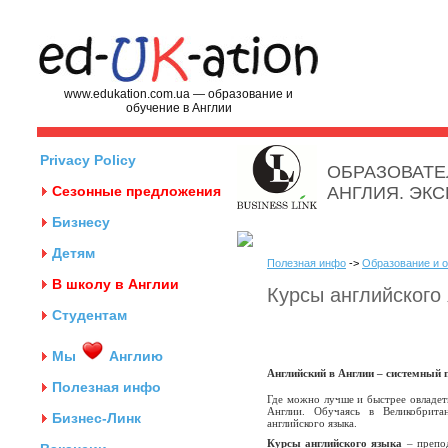
www.edukation.com.ua — образование и
обучение в Англии
Privacy Policy
ОБРАЗОВАТЕ
Сезонные предложения
АНГЛИЯ. ЭК
Бизнесу
Детям
Полезная инфо
->
Образование и о
В школу в Англии
Курсы английского
Студентам
Мы
Англию
Английский в Англии – системный 
Полезная инфо
Где можно лучше и быстрее овладеть
Англии. Обучаясь в Великобрита
Бизнес-Линк
английского языка.
Курсы английского языка
– препод