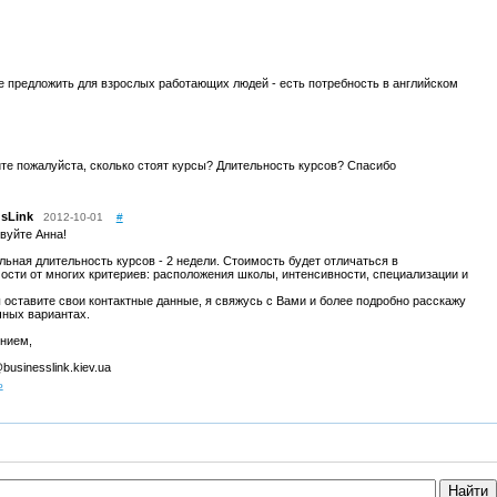
е предложить для взрослых работающих людей - есть потребность в английском
те пожалуйста, сколько стоят курсы? Длительность курсов? Спасибо
usLink
2012-10-01
#
вуйте Анна!
ьная длительность курсов - 2 недели. Стоимость будет отличаться в
ости от многих критериев: расположения школы, интенсивности, специализации и
 оставите свои контактные данные, я свяжусь с Вами и более подробно расскажу
чных вариантах.
нием,
businesslink.kiev.ua
ь