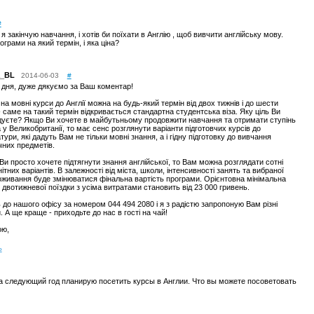
#
 я закінчую навчання, і хотів би поїхати в Англію , щоб вивчити англійську мову.
рограми на який термін, і яка ціна?
a_BL
2014-06-03
#
 дня, дуже дякуємо за Ваш коментар!
на мовні курси до Англії можна на будь-який термін від двох тижнів і до шести
- саме на такий термін відкривається стандартна студентська віза. Яку ціль Ви
дуєте? Якщо Ви хочете в майбутьньому продовжити навчання та отримати ступінь
 у Великобританії, то має сенс розглянути варіанти підготовчих курсів до
тури, які дадуть Вам не тільки мовні знання, а і гідну підготовку до вивчання
чних предметів.
Ви просто хочете підтягнути знання англійської, то Вам можна розглядати сотні
ітних варіантів. В залежності від міста, школи, інтенсивності занять та вибраної
роживання буде змінюватися фінальна вартість програми. Орієнтовна мінімальна
 двотижневої поїздки з усіма витратами становить від 23 000 гривень.
 до нашого офісу за номером 044 494 2080 і я з радістю запропоную Вам різні
. А ще краще - приходьте до нас в гості на чай!
ою,
ь
на следующий год планирую посетить курсы в Англии. Что вы можете посоветовать