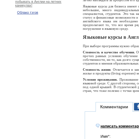
побывать в Англии на летних
каникулах!
Языковые курсы для бизнеса имеют 
небольшие, много индивидуальны
Облако тэгов
специалистов, студентов. Это так 
статус и финансовые возможности и 
английского языка им необходимо
предполагают то, что все время ряд
погружение в языковую среду.
Языковые курсы в Англ
При выборе программы нужно обращ
Стоимость и качество обучения.
О
прочих равных условиях обучение
собственности, ни то, как долго су
студентов и мнения образовательных 
Стоимость жизни
. Отличается в за
жилье и продукты (living expenses) 
Условия проживания.
Проживание в
языковой среде. С другой стороны, 
под одной крышей. В студенческой 
стран, что тоже полезно с точки зр
Комментарии
написать комментар
Имя*: