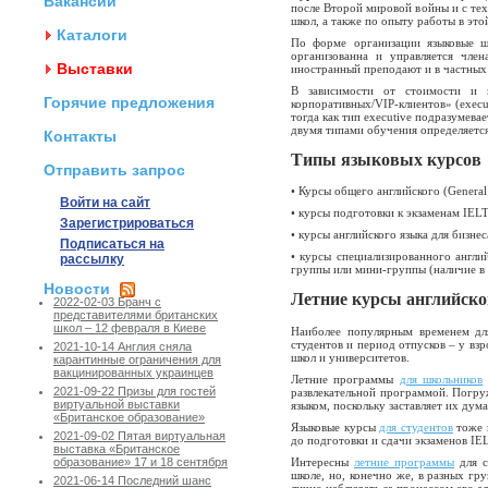
Вакансии
после Второй мировой войны и с тех
школ, а также по опыту работы в это
Каталоги
По форме организации языковые ш
организованна и управляется чле
Выставки
иностранный преподают и в частных 
В зависимости от стоимости и ц
Горячие предложения
корпоративных/VIP-клиентов» (execu
тогда как тип
executive
подразумевает
двумя типами обучения определяется
Контакты
Типы языковых курсов
Отправить запрос
• Курсы общего английского (General
Войти на сайт
• курсы подготовки к экзаменам IEL
Зарегистрироваться
• курсы английского языка для бизнес
Подписаться на
• курсы специализированного английс
рассылку
группы или мини-группы (наличие в 
Новости
Летние курсы английско
2022-02-03 Бранч с
представителями британских
школ – 12 февраля в Киеве
Наиболее популярным временем для
студентов и период отпусков – у вз
2021-10-14 Англия сняла
школ и университетов.
карантинные ограничения для
вакцинированных украинцев
Летние программы
для школьников
2021-09-22 Призы для гостей
развлекательной программой. Погруж
виртуальной выставки
языком, поскольку заставляет их дум
«Британское образование»
Языковые курсы
для студентов
тоже 
2021-09-02 Пятая виртуальная
до подготовки и сдачи экзаменов IE
выставка «Британское
Интересны
летние программы
для с
образование» 17 и 18 сентября
школе, но, конечно же, в разных гр
2021-06-14 Последний шанс
лично наблюдать за процессом его а