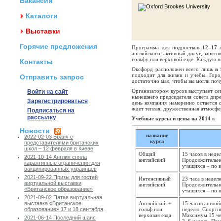
Вакансии
Каталоги
Выставки
Горячие предложения
Программа для подростков
12–17 
английского, активный досуг, занят
гольфу или верховой езде. Каждую 
Контакты
Оксфорд расположен всего лишь
в 
подходит для жизни и учебы. Горо
Отправить запрос
достаточно мал, чтобы вы могли почу
Организатором курсов выступает се
Войти на сайт
нынешнего председателя совета дире
Зарегистрироваться
день компания намеренно остается 
ждет теплая, дружественная атмосфе
Подписаться на
рассылку
Учебные курсы и цены на 2014 г.
Новости
название
2022-02-03 Бранч с
курса
представителями британских
школ – 12 февраля в Киеве
Общий
15 часов в неде
2021-10-14 Англия сняла
английский
Продолжительно
карантинные ограничения для
учащихся – по в
вакцинированных украинцев
2021-09-22 Призы для гостей
Интенсивный
23 часа в недел
виртуальной выставки
английский
Продолжительно
«Британское образование»
учащихся – по в
2021-09-02 Пятая виртуальная
Английский +
15 часов англий
выставка «Британское
гольф или
неделю. Спортив
образование» 17 и 18 сентября
верховая езда
Максимум 15 че
2021-06-14 Последний шанс