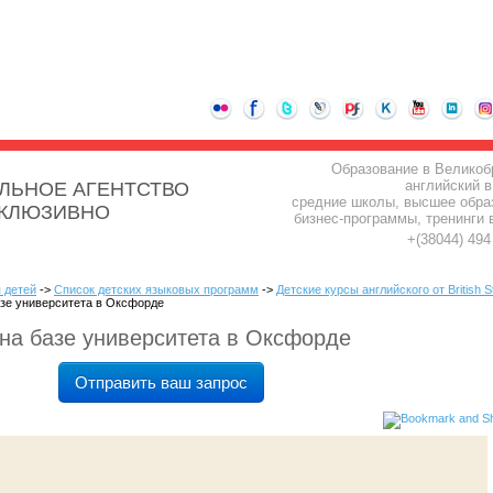
Образование в Великоб
английский в
ЛЬНОЕ АГЕНТСТВО
средние школы, высшее обра
СКЛЮЗИВНО
бизнес-программы, тренинги 
+(38044) 49
 детей
->
Список детских языковых программ
->
Детские курсы английского от British S
азе университета в Оксфорде
 на базе университета в Оксфорде
Отправить ваш запрос