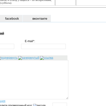
бытие и отъезд учащихся – по воскресеньям,
 (суббота).
facebook
вконтакте
рий
E-mail*:
ация
едите проверочный код: