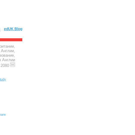
edUK Blog
ритании,
 Англии,
зование,
в Англии
4 2080
tudy