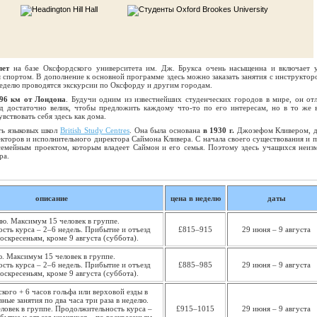
лет
на базе Оксфордского университета им. Дж. Брукса очень насыщенна и включает 
ия спортом. В дополнение к основной программе здесь можно заказать занятия с инструктор
неделю проводятся экскурсии по Оксфорду и другим городам.
96 км от Лондона
. Будучи одним из известнейших студенческих городов в мире, он от
д достаточно велик, чтобы предложить каждому что-то по его интересам, но в то же 
вствовать себя здесь как дома.
ть языковых школ
British Study Centres
. Она была основана
в 1930 г.
Джозефом Кливером, 
кторов и исполнительного директора Саймона Кливера. С начала своего существования и п
семейным проектом, которым владеет Саймон и его семья. Поэтому здесь учащихся неиз
ра.
описание
цена в неделю
даты
лю. Максимум 15 человек в группе.
сть курса – 2–6 недель. Прибытие и отъезд
£815–915
29 июня – 9 августа
оскресеньям, кроме 9 августа (суббота).
ю. Максимум 15 человек в группе.
сть курса – 2–6 недель. Прибытие и отъезд
£885–985
29 июня – 9 августа
оскресеньям, кроме 9 августа (суббота).
ского + 6 часов гольфа или верховой езды в
ные занятия по два часа три раза в неделю.
ловек в группе. Продолжительность курса –
£915–1015
29 июня – 9 августа