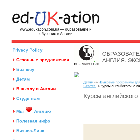
www.edukation.com.ua — образование и
обучение в Англии
Privacy Policy
ОБРАЗОВАТЕ
Сезонные предложения
АНГЛИЯ. ЭК
Бизнесу
Детям
Детям
->
Языковые программы для
Centres
-> Курсы английского на б
В школу в Англии
Курсы английского
Студентам
Мы
Англию
Полезная инфо
Бизнес-Линк