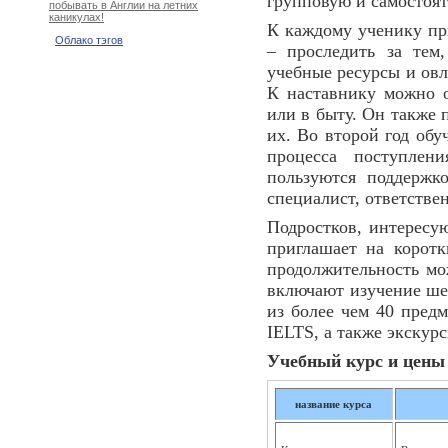
групповую и самостоят
побывать в Англии на летних
каникулах!
К каждому ученику при
Облако тэгов
– проследить за тем
учебные ресурсы и овл
К наставнику можно о
или в быту. Он также 
их. Во второй год обу
процесса поступлен
пользуются поддержк
специалист, ответстве
Подростков, интересу
приглашает на коротк
продолжительность мож
включают изучение ше
из более чем 40 предм
IELTS, а также экскурс
Учебный курс и цены н
название курса