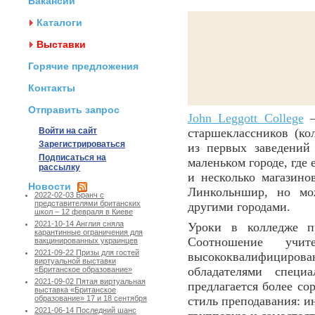
Вакансии
Каталоги
Выставки
Горячие предложения
Контакты
Отправить запрос
John Leggott College
–
Войти на сайт
старшеклассников (ко
Зарегистрироваться
из первых заведений
Подписаться на
маленьком городе, где 
рассылку
и несколько магазино
Новости
Линкольншир, но мо
2022-02-03 Бранч с
представителями британских
другими городами.
школ – 12 февраля в Киеве
2021-10-14 Англия сняла
Уроки в колледже п
карантинные ограничения для
Соотношение учи
вакцинированных украинцев
2021-09-22 Призы для гостей
высококвалифициро
виртуальной выставки
обладателями специ
«Британское образование»
2021-09-02 Пятая виртуальная
предлагается более со
выставка «Британское
стиль преподавания: и
образование» 17 и 18 сентября
2021-06-14 Последний шанс