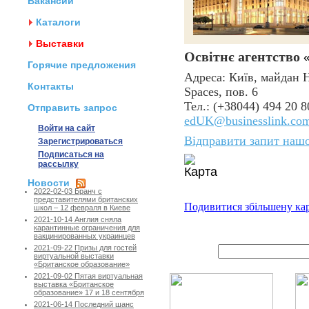
Вакансии
Каталоги
Выставки
Освітнє агентство
Горячие предложения
Адреса: Київ, майдан 
Контакты
Spaces, пов. 6
Тел.: (
+
38044) 494 20 8
Отправить запрос
edUK@businesslink.co
Войти на сайт
Відправити запит нашо
Зарегистрироваться
Подписаться на
рассылку
Новости
2022-02-03 Бранч с
представителями британских
Подивитися збільшену ка
школ – 12 февраля в Киеве
2021-10-14 Англия сняла
карантинные ограничения для
вакцинированных украинцев
2021-09-22 Призы для гостей
виртуальной выставки
«Британское образование»
2021-09-02 Пятая виртуальная
выставка «Британское
образование» 17 и 18 сентября
2021-06-14 Последний шанс