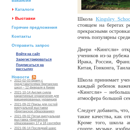
Вакансии
Каталоги
Выставки
Школа
Kingsley Schoo
стоящем на берегах р
Горячие предложения
прекрасными островкам
Контакты
очень популярны среди
Отправить запрос
Двери «Кингсли» отк
Войти на сайт
учеников из-за рубежа
Зарегистрироваться
Ирака, России, Фран
Подписаться на
Китая, Гонконга, Таила
рассылку
Новости
Школа принимает учен
2022-02-03 Бранч с
представителями британских
каждый ребенок важе
школ – 12 февраля в Киеве
«Кингсли» – небольша
2021-10-14 Англия сняла
карантинные ограничения для
атмосфера большой сем
вакцинированных украинцев
2021-09-22 Призы для гостей
виртуальной выставки
Следует добавить, что
«Британское образование»
такие качества, как от
2021-09-02 Пятая виртуальная
выставка «Британское
Кроме того, школа а
образование» 17 и 18 сентября
спорте, музыке, изобр
2021-06-14 Последний шанс