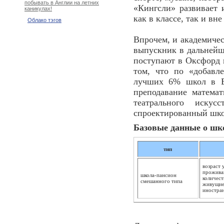
побывать в Англии на летних
«Кингсли» развивает 
каникулах!
как в классе, так и вне 
Облако тэгов
Впрочем, и академичес
выпускник в дальнейш
поступают в Оксфорд 
том, что по «добавл
лучших 6% школ в В
преподавание матема
театрального иску
спроектированный школ
Базовые данные о шк
тип
возраст 
проживан
школа-пансион
количест
смешанного типа
живущие
иностра