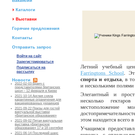
Вакансии
Каталоги
Выставки
Горячие предложения
Контакты
Отправить запрос
Войти на сайт
Зарегистрироваться
Летний учебный це
Подписаться на
рассылку
Farringtons School
. Э
спорта и отдыха
, в т
Новости
2022-02-03 Бранч с
и несколькими полями 
представителями британских
школ – 12 февраля в Киеве
Элегантный и прост
2021-10-14 Англия сняла
несколько гектар
карантинные ограничения для
вакцинированных украинцев
местоположение м
2021-09-22 Призы для гостей
виртуальной выставки
достопримечательност
«Британское образование»
этом находится всего в
2021-09-02 Пятая виртуальная
выставка «Британское
Учащимся предостав
образование» 17 и 18 сентября
2021-06-14 Последний шанс
городка, с отдельны