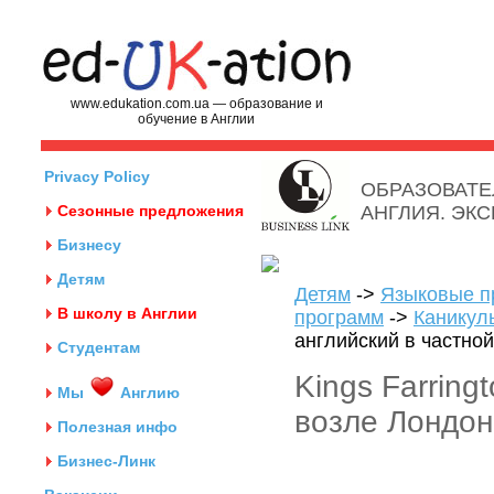
www.edukation.com.ua — образование и
обучение в Англии
Privacy Policy
ОБРАЗОВАТЕ
Сезонные предложения
АНГЛИЯ. ЭК
Бизнесу
Детям
Детям
->
Языковые п
В школу в Англии
программ
->
Каникул
английский в частно
Студентам
Kings Farring
Мы
Англию
возле Лондон
Полезная инфо
Бизнес-Линк