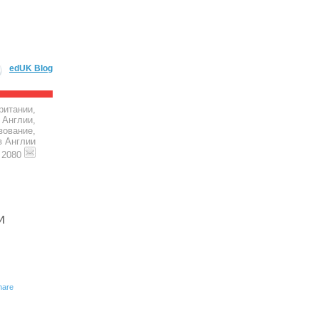
edUK Blog
ритании,
 Англии,
зование,
в Англии
4 2080
и