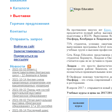
Вакансии
Каталоги
Выставки
Горячие предложения
На протяжении многих лет
Kings 
Контакты
предлагается полный набор высокок
подготовка к IELTS. Выпускники Ki
Отправить запрос
Оксфорд, Кембридж и Лондонскую
75% студентов, успешно окончи
Войти на сайт
выпускников программы A-level по
учебных групп и высоким профессио
Зарегистрироваться
Сеть Kings Education представлена
Подписаться на
студентов: Борнмуте, Лондоне и Ок
рассылку
считается едва ли не лучшим в стране
Новости
Лондон
– это просто фантастичес
пригородном районе Бекенхем, от
2022-02-03 Бранч с
похвастаться привлекательными зел
представителями британских
школ – 12 февраля в Киеве
В Оксфорде повсюду чувствуется ды
2021-10-14 Англия сняла
Оксфорд
– это очень современный 
карантинные ограничения для
и ресторанами.
вакцинированных украинцев
В апреле 2017 г. открывается новый
2021-09-22 Призы для гостей
Учебные курсы и цены на 2017/2018
виртуальной выставки
«Британское образование»
2021-09-02 Пятая виртуальная
название
выставка «Британское
курса
образование» 17 и 18 сентября
2021-06-14 Последний шанс