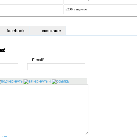
£236 в неделю
facebook
вконтакте
рий
E-mail*: