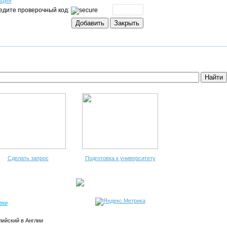
ация
едите проверочный код:
Сделать запрос
Подготовка к университету
вки
лийский в Англии