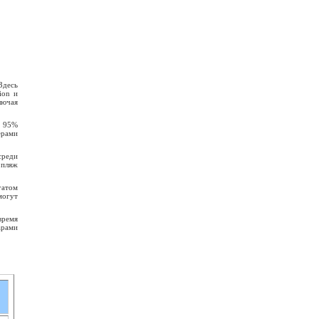
Здесь
ion и
лючая
. 95%
ерами
среди
 пляж
гатом
могут
время
арами