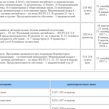
а на основе A-level с изучением английского и академических
нты специализации: 1) архитектура, 2) бизнес, 3) биомедицинские
11 сентяб
тика, 4) гуманитарные и общественные науки, 5) инженерное
£18 462
2017 г.,
ика, компьютерные и естественные науки. Минимальный возраст –
за весь
8 января
 уровень английского – не ниже IELTS 5.5. В среднем 21 час в
курс
2018 г.
овек в группе. Продолжительность обучения – 1 академический
.
10 апреля
21 июня,
ащихся, которым нужно больше языковой подготовки.
11 сентяб
аст – 16 лет. Начальный уровень английского – IELTS 4.0–5.0
£6154 в
2017 г.,
ой продолжительности). В среднем 21 час в неделю. 8–12 человек в
триместр
8 января,
тельность обучения – 4–7 триместров (1–4 триместра +
9 апреля,
ed Level Foundation полностью).
20 июня
2018 г.
муте. Программа проводится при поддержке Борнмутского
ециализация – гостиничный менеджмент. Минимальный возраст –
£14 214
11 сентяб
 уровень английского – не ниже IELTS 5.5. 21–25 часов в неделю.
за весь
2017 г.
руппе. Продолжительность обучения – 1 академический год (3
курс
змещение
ориентировочные цены
узлом
£147–191 в неделю
 санузлом
£231–247 в неделю
£143–370 в неделю