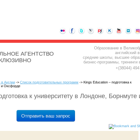
Образование в Великоб
английский в
ЛЬНОЕ АГЕНТСТВО
средние школы, высшее обра
СКЛЮЗИВНО
бизнес-программы, тренинги 
+(38044) 49
 в Англии
->
Список подготовительных программ
-> Kings Education – подготовка к
е и Оксфорде
подготовка к университету в Лондоне, Борнмуте 
Отправить ваш запрос