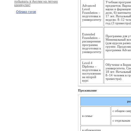
побывать в Англии на летних
Учебная программ
каникулах!
Advanced
предметов. Вариа
Level
науки и фармацев
Облако тэгов
Foundation –
дело, 6) математ
подготовка к
17 лет. Начальный
университету
неделю. 8–12 чел
год (3 триместра)
Extended
Программа для уч
Foundation –
Минимальный возр
расширенная
(для курсов разн
программа
группе. Продолжи
подготовки к
программа Advanc
университету
Level 4
Обучение в Борн
Diploma –
университета. Сп
подготовка к
18 лет. Начальный
поступлению
8–14 человек в г
на второй
триместра).
курс
Проживание
ра
с общим сан
в семье
с отдельным
в общежитии