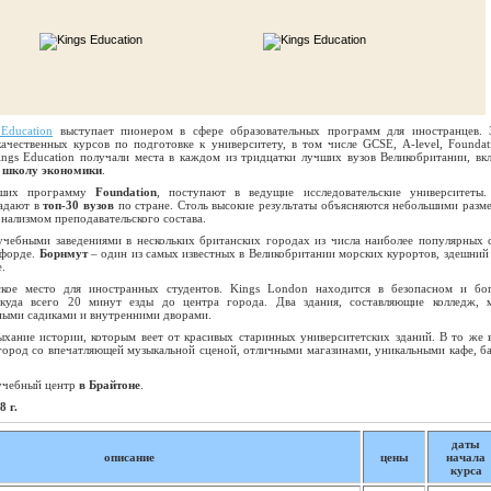
Education
выступает пионером в сфере образовательных программ для иностранцев. 
ачественных курсов по подготовке к университету, в том числе GCSE, A-level, Foundat
ngs Education получали места в каждом из тридцатки лучших вузов Великобритании, вк
 школу экономики
.
вших программу
Foundation
, поступают в ведущие исследовательские университеты
падают в
топ-30 вузов
по стране. Столь высокие результаты объясняются небольшими разм
нализмом преподавательского состава.
 учебными заведениями в нескольких британских городах из числа наиболее популярных 
сфорде.
Борнмут
– один из самых известных в Великобритании морских курортов, здешний
.
кое место для иностранных студентов. Kings London находится в безопасном и бо
куда всего 20 минут езды до центра города. Два здания, составляющие колледж, 
еными садиками и внутренними дворами.
хание истории, которым веет от красивых старинных университетских зданий. В то же 
город со впечатляющей музыкальной сценой, отличными магазинами, уникальными кафе, б
 учебный центр
в Брайтоне
.
 г.
даты
описание
цены
начала
курса