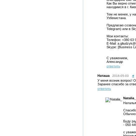
Как Вы верно отме
находимся в г. Кие
Тем не менее, у на
Узбекистана.
Предлагаю созвони
Telegram) или в Sk
Мои контакты:
Телефон: +380 63 9
E-Mail: a.gliudzyk@
Skype: [Business Li
С уважением,
Александр
ответить
Наташа
2016-05-03
#
У меня возник вопрос! О
Заранее спасибо за отве
ответить
Natalia_
Наталья
Спасибо
Обычно,
Буду ра
- 050 44
с уваже
Наталь