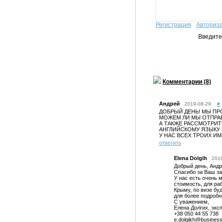
Регистрация
Авториз
Введите
Комментарии (8)
Андрей
2019-08-29
#
ДОБРЫЙ ДЕНЬ! МЫ ПРО
МОЖЕМ ЛИ МЫ ОТПРАВИ
А ТАКЖЕ РАССМОТРИТ
АНГЛИЙСКОМУ ЯЗЫКУ 
У НАС ВСЕХ ТРОИХ И
ответить
Elena Dolgih
201
Добрый день, Андр
Спасибо за Ваш за
У нас есть очень 
стоимость, для раб
Крыму, по визе бу
для более подробн
С уважением,
Елена Долгих, экс
+38 050 44 55 738
e.dolgikh@businessl