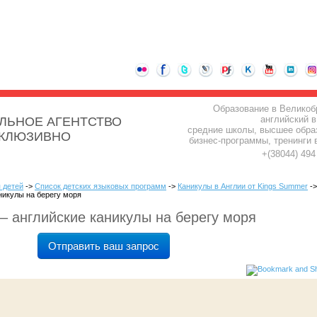
Образование в Великоб
английский в
ЛЬНОЕ АГЕНТСТВО
средние школы, высшее обра
СКЛЮЗИВНО
бизнес-программы, тренинги 
+(38044) 49
 детей
->
Список детских языковых программ
->
Каникулы в Англии от Kings Summer
->
никулы на берегу моря
– английские каникулы на берегу моря
Отправить ваш запрос