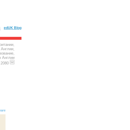
edUK Blog
ритании,
 Англии,
зование,
в Англии
4 2080