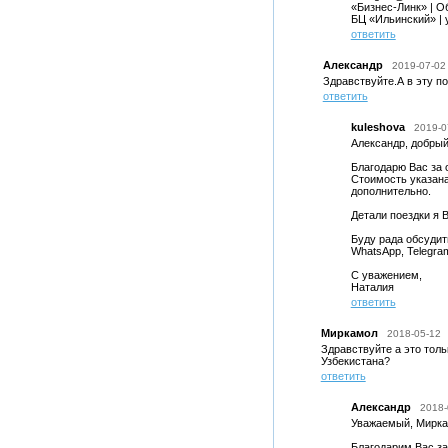
«Бизнес-Линк» | О
БЦ «Ильинский» | у
ответить
Александр
2019-07-02
Здравствуйте.А в эту п
ответить
kuleshova
2019-0
Александр, добрый
Благодарю Вас за 
Стоимость указана
дополнительно.
Детали поездки я 
Буду рада обсудить
WhatsApp, Telegra
С уважением,
Наталия
ответить
Миркамол
2018-05-12
Здравствуйте а это толь
Узбекистана?
ответить
Александр
2018-
Уважаемый, Мирка
Благодарим Вас за