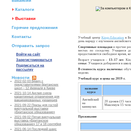
Вакансии
Каталоги
Выставки
Горячие предложения
Контакты
Учебный центр
Kings Education
в Бо
день наряду с изучением английског
Отправить запрос
Спортивные площадки
и прочие рес
местах по соседству. Учащиеся д
предоставляется свободное время, к
Войти на сайт
Зарегистрироваться
Возраст учащихся –
13–17 лет
. Ki
семье
. Учащиеся добираются в школ
Подписаться на
В стоимость курса включены:
обуче
рассылку
неделю.
Новости
Учебный курс и цены на 2019 г.
2022-02-03 Бранч с
представителями британских
школ – 12 февраля в Киеве
название
курса
2021-10-14 Англия сняла
карантинные ограничения для
Английский
вакцинированных украинцев
20 уроков (15 часо
на
Максимум 15 челов
2021-09-22 Призы для гостей
каникулах
виртуальной выставки
«Британское образование»
Проживание
2021-09-02 Пятая виртуальная
выставка «Британское
образование» 17 и 18 сентября
2021-06-14 Последний шанс