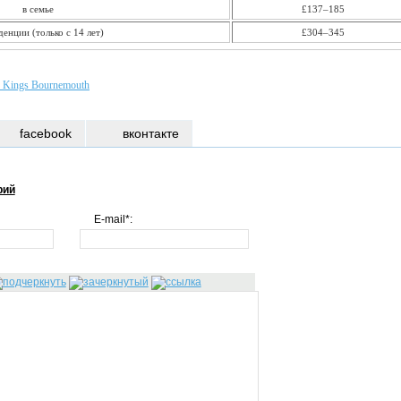
в семье
£137–185
денции (только с 14 лет)
£304–345
 Kings Bournemouth
facebook
вконтакте
рий
E-mail*: