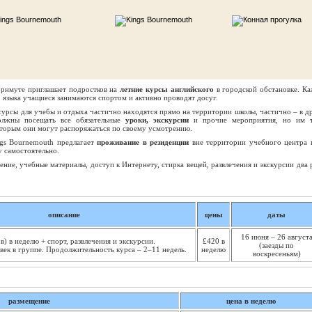
рнмуте приглашает подростков на
летние курсы английского
в городской обстановке. К
о языка учащиеся занимаются спортом и активно проводят досуг.
урсы для учебы и отдыха частично находятся прямо на территории школы, частично – в д
олжны посещать все обязательные
уроки, экскурсии
и прочие мероприятия, но им 
оторым они могут распоряжаться по своему усмотрению.
ngs Bournemouth предлагает
проживание в резиденции
вне территории учебного центра
у самостоятельно.
ние, учебные материалы, доступ к Интернету, стирка вещей, развлечения и экскурсии два р
описание
цены
даты
16 июня – 26 август
в) в неделю + спорт, развлечения и экскурсии.
£420 в
(заезды по
ек в группе. Продолжи­тельность курса – 2–11 недель.
неделю
воскресеньям)
размещение
цена в неделю