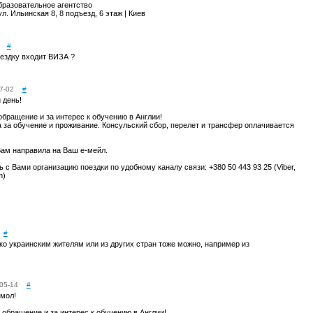
бразовательное агентство
л. Ильинская 8, 8 подъезд, 6 этаж | Киев
#
оездку входит ВИЗА ?
7-02
#
 день!
обращение и за интерес к обучению в Англии!
 за обучение и проживание. Консульский сбор, перелет и трансфер оплачивается
Вам направила на Ваш е-мейл.
 с Вами организацию поездки по удобному каналу связи: +380 50 443 93 25 (Viber,
m)
#
ко украинским жителям или из других стран тоже можно, например из
05-14
#
мол!
 обращение и за интерес к обучению в Англии!