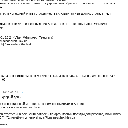
тили, «Бизнес-Линк» - является украинским образовательным агентством, мы
в.
с есть успешный опыт сотрудничества с клиентами из других стран, в т.ч. и
ться и обсудить интересующие Вас детали по телефону (Viber, WhatsApp,
ype.
61 23 24 (Viber, WhatsApp, Telegram)
businesslink.kiev.ua
nk] Alexander Gliudzyk
ткуда состоится вылет в Англию? И как можно заказать курсы для подростка?
т)))
2016-05-04
#
, добрый день!
 за проявленный интерес к летним программам в Англии!
 вылет происходит из Киева.
да ответить на все Ваши вопросы по организации поездки для ребенка, мой номер
5 74 72, имейл - n.chernyshova@businesslink.kiev.ua
нием,
я