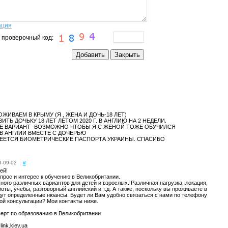
ация
 проверочный код:
ЖИВАЕМ В КРЫМУ (Я , ЖЕНА И ДОЧЬ-18 ЛЕТ)
ТЬ ДОЧЬКУ 18 ЛЕТ ЛЕТОМ 2020 Г. В АНГЛИЮ НА 2 НЕДЕЛИ.
Е ВАРИАНТ -ВОЗМОЖНО ЧТОБЫ Я С ЖЕНОЙ ТОЖЕ ОБУЧИЛСЯ
В АНГЛИИ ВМЕСТЕ С ДОЧЕРЬЮ
МЕЕТСЯ БИОМЕТРИЧЕСКИЕ ПАСПОРТА УКРАИНЫ. СПАСИБО
9-09-02
#
ей!
прос и интерес к обучению в Великобритании.
много различных вариантов для детей и взрослых. Различная нагрузка, локация,
оты, учебы, разговорный английский и т.д. А также, поскольку вы проживаете в
дут определенные нюансы. Будет ли Вам удобно связаться с нами по телефону
ой консультации? Мои контакты ниже.
перт по образованию в Великобритании
ink.kiev.ua